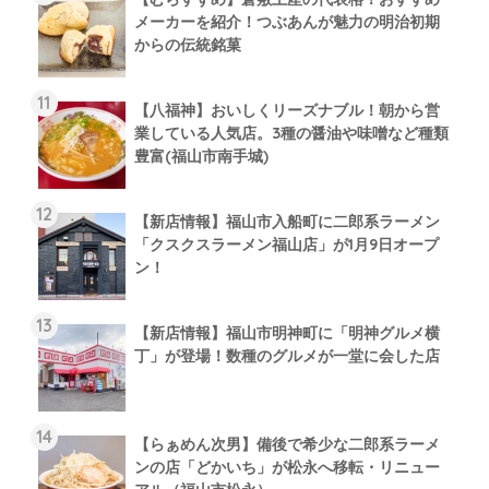
メーカーを紹介！つぶあんが魅力の明治初期
からの伝統銘菓
【八福神】おいしくリーズナブル！朝から営
業している人気店。3種の醤油や味噌など種類
豊富(福山市南手城)
【新店情報】福山市入船町に二郎系ラーメン
「クスクスラーメン福山店」が1月9日オープ
ン！
【新店情報】福山市明神町に「明神グルメ横
丁」が登場！数種のグルメが一堂に会した店
【らぁめん次男】備後で希少な二郎系ラーメ
ンの店「どかいち」が松永へ移転・リニュー