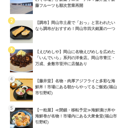
藤フルーツも順次営業再開
【調布】岡山市土産で「おっ」と言われたい
なら調布がおすすめ！岡山市四大銘菓の一つ
【えびめしや】岡山に名物えびめしを広めた
「いんでいら」系列の洋食店。岡山市青江・
万成、倉敷市笹沖に店舗あり
【藤井堂】名物・肉厚アジフライと多彩な海
鮮丼！市場にある朝からやってるご飯処(福山
市引野町)
【一粒屋】≪閉鎖・移転予定≫海鮮漬け丼や
海鮮巻が名物！市場内にある大衆食堂(福山市
引野町)