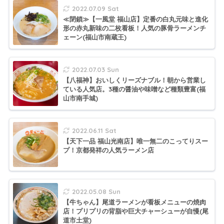
2022.07.09 Sat
≪閉鎖≫【一風堂 福山店】定番の白丸元味と進化
形の赤丸新味の二枚看板！人気の豚骨ラーメンチ
ェーン(福山市南蔵王)
2022.07.03 Sun
【八福神】おいしくリーズナブル！朝から営業し
ている人気店。3種の醤油や味噌など種類豊富(福
山市南手城)
2022.06.11 Sat
【天下一品 福山光南店】唯一無二のこってりスー
プ！京都発祥の人気ラーメン店
2022.05.08 Sun
【牛ちゃん】尾道ラーメンが看板メニューの焼肉
店！プリプリの背脂や巨大チャーシューが自慢(尾
道市土堂)