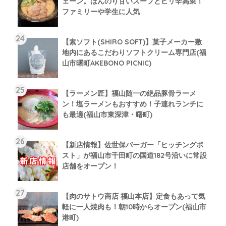
ェーン。ほんのり甘いスープとピリ辛高菜！
ファミリーや学生に人気
【素ソフト(SHIRO SOFT)】菓子メーカー敷
地内にあるこだわりソフトクリーム専門店(福
山市曙町AKEBONO PICNIC)
【ラーメン匠】福山随一の絶品豚骨ラーメ
ン！塩ラーメンもおすすめ！子連れランチに
も最適(福山市東深津・曙町)
【新店情報】佐世保バーガー「ヒッチングポ
スト」が福山市千田町の国道182号沿いに常設
店舗をオープン！
【肉のサトウ商店 福山本店】定食もあって気
軽に一人焼肉も！朝10時からオープン(福山市
港町)