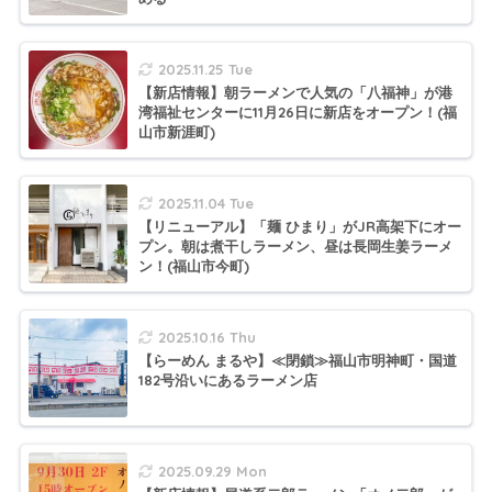
2025.11.25 Tue
【新店情報】朝ラーメンで人気の「八福神」が港
湾福祉センターに11月26日に新店をオープン！(福
山市新涯町)
2025.11.04 Tue
【リニューアル】「麺 ひまり」がJR高架下にオー
プン。朝は煮干しラーメン、昼は長岡生姜ラーメ
ン！(福山市今町)
2025.10.16 Thu
【らーめん まるや】≪閉鎖≫福山市明神町・国道
182号沿いにあるラーメン店
2025.09.29 Mon