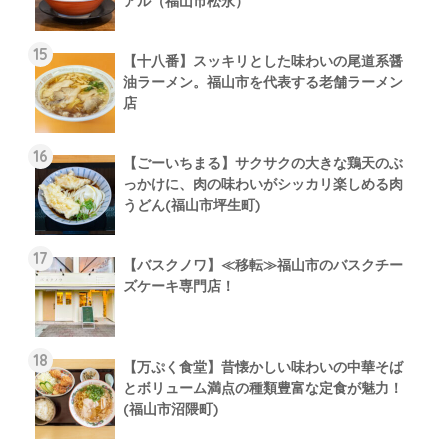
アル（福山市松永）
【十八番】スッキリとした味わいの尾道系醤
油ラーメン。福山市を代表する老舗ラーメン
店
【ごーいちまる】サクサクの大きな鶏天のぶ
っかけに、肉の味わいがシッカリ楽しめる肉
うどん(福山市坪生町)
【バスクノワ】≪移転≫福山市のバスクチー
ズケーキ専門店！
【万ぷく食堂】昔懐かしい味わいの中華そば
とボリューム満点の種類豊富な定食が魅力！
(福山市沼隈町)