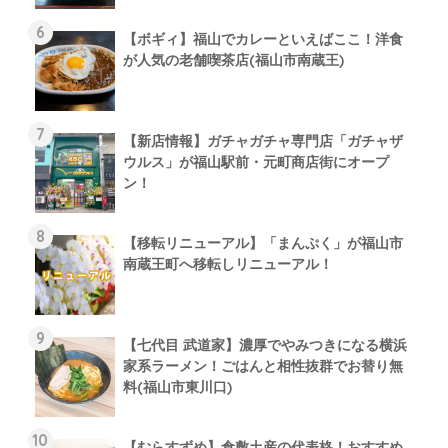
【ボギィ】福山でカレーといえばここ！洋食
が人気の老舗喫茶店(福山市南蔵王)
【新店情報】ガチャガチャ専門店「ガチャザ
ウルス」が福山駅前・元町商店街にオープ
ン！
【移転リニューアル】「まんぷく」が福山市
南蔵王町へ移転しリニューアル！
【七代目 武道家】濃厚でやみつきになる横浜
家系ラーメン！ごはんと相性抜群でお替り無
料(福山市東川口)
【むらすずめ】倉敷土産の代表格！おすすめ