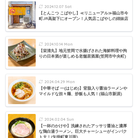
2024.12.07 Sat
【とんこつ こばやし】≪リニューアル≫福山市今
町JR高架下にオープン！人気店こばやしの姉妹店
2024.10.14 Mon
【栄清丸】地元笠岡で水揚げされた海鮮料理や拘
りの日本酒が楽しめる老舗居酒屋(笠岡市中央町)
2024.04.29 Mon
【中華そば 一(はじめ)】背脂入り醤油ラーメンや
マイルドな担々麺、炒飯も人気！(福山市新涯)
2024.02.04 Sun
【一杯のかけや】洗練されたアッサリ醤油と濃厚
な鶏白湯ラーメン。巨大チャーシューがインパク
ト大！(矢掛町東川面)