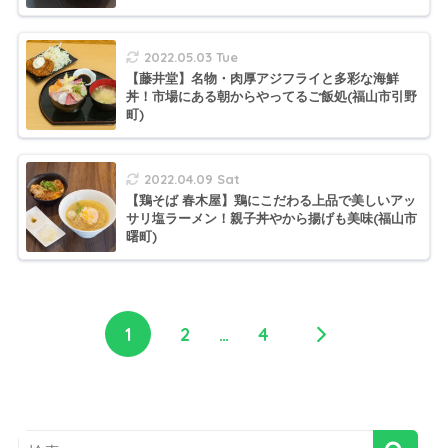
2022.05.03 Tue
【藤井堂】名物・肉厚アジフライと多彩な海鮮
丼！市場にある朝からやってるご飯処(福山市引野
町)
2022.04.09 Sat
【鶏そば 春木屋】鶏にこだわる上品で美しいアッ
サリ塩ラーメン！親子丼やから揚げも美味(福山市
曙町)
1
2
…
4