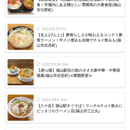
食！市場内にある懐かしい雰囲気の大衆食堂(福山
市引野町)
2022.10.07 Fri
【玄人(げんと)】豚骨らしさが味わえるコッテリ豚
骨ラーメン！牛スジ煮込も名物でチョイ飲みも(福
山市伏見町)
2022.09.24 Sat
【虎to猿】福山駅目の前のネオ大衆中華・中華居
酒屋(福山市伏見町)≪業態変更≫
2022.09.11 Sun
【八十吉】福山駅すぐそば！ランチ&チョイ飲みに
ピッタリのラーメン店(福山市三之丸)