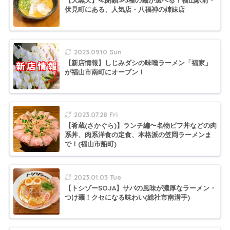
伏見町にある、人気店・八福神の姉妹店
2023.09.10 Sun
【新店情報】しじみダシの味噌ラーメン「福家」
が福山市南町にオープン！
2023.07.28 Fri
【肴蔵(さかぐら)】ランチ編〜名物ビフ丼などの肉
系丼、肉系洋食の定食、本格派の笠岡ラーメンま
で！(福山市船町)
2023.01.03 Tue
【トシゾーSOJA】サバの風味が濃厚なラーメン・
つけ麺！クセになる味わい(総社市南溝手)