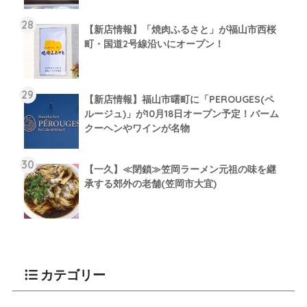
【新店情報】「焼肉ふるさと」が福山市西桜
町・国道2号線沿いにオープン！
【新店情報】福山市曙町に「PEROUGES(ペ
ルージュ)」が10月18日オープン予定！バーム
クーヘンやワインが名物
【一久】≪閉鎖≫笠岡ラーメン元祖の味を継
承する郊外の老舗(笠岡市大宜)
カテゴリー