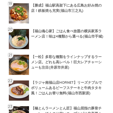
【勝成】福山駅高架下にある広島お好み焼の
店！鉄板焼も充実(福山市三之丸)
【福山魂心家】ごはん食べ放題の横浜家系ラ
ーメン店！味は4種類から選べる(福山市手城)
【一松】多彩な種類をラインナップするラー
メン店。どれも高レベル！巨大レアチャーシ
ューも注目(井原市井原)
【ラジャ南福山店HORNET】リーズナブルで
ボリュームあるビーフステーキと牛肉タタキ
風！ごはんお替り無料(福山市西新涯)
【極とんラーメンとん匠】福山屈指の豚骨チ