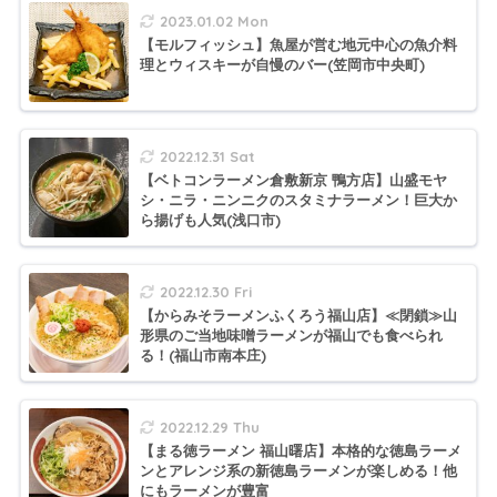
2023.01.02 Mon
【モルフィッシュ】魚屋が営む地元中心の魚介料
理とウィスキーが自慢のバー(笠岡市中央町)
2022.12.31 Sat
【ベトコンラーメン倉敷新京 鴨方店】山盛モヤ
シ・ニラ・ニンニクのスタミナラーメン！巨大か
ら揚げも人気(浅口市)
2022.12.30 Fri
【からみそラーメンふくろう福山店】≪閉鎖≫山
形県のご当地味噌ラーメンが福山でも食べられ
る！(福山市南本庄)
2022.12.29 Thu
【まる徳ラーメン 福山曙店】本格的な徳島ラーメ
ンとアレンジ系の新徳島ラーメンが楽しめる！他
にもラーメンが豊富