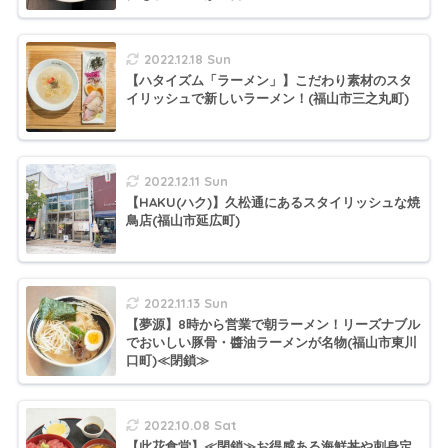
2022.12.18 Sun
【ハタイズム「ラーメン」】こだわり素材のスタ
イリッシュで新しいラーメン！(福山市三之丸町)
2022.12.11 Sun
【HAKU(ハク)】久松通にあるスタイリッシュな焼
鳥店(福山市延広町)
2022.11.13 Sun
【夢源】8時から営業で朝ラーメン！リーズナブル
でおいしい豚骨・醬油ラーメンが名物(福山市東川
口町)≪閉鎖≫
2022.10.08 Sat
【此花食堂】≪閉鎖≫お得感ある海鮮丼や刺身定