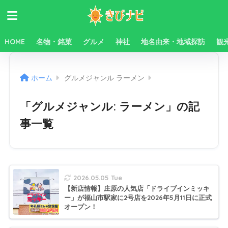
HOME
名物・銘菓
グルメ
神社
地名由来・地域探訪
観
ホーム
グルメジャンル ラーメン
「グルメジャンル:
ラーメン
」の記
事一覧
2026.05.05 Tue
【新店情報】庄原の人気店「ドライブインミッキ
ー」が福山市駅家に2号店を2026年5月11日に正式
オープン！