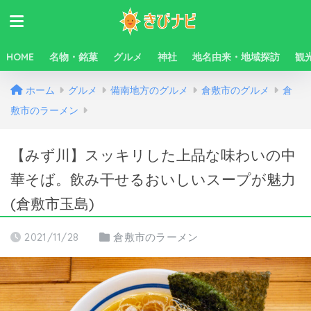
HOME
名物・銘菓
グルメ
神社
地名由来・地域探訪
観
ホーム
グルメ
備南地方のグルメ
倉敷市のグルメ
倉
敷市のラーメン
【みず川】スッキリした上品な味わいの中
華そば。飲み干せるおいしいスープが魅力
(倉敷市玉島)
2021/11/28
倉敷市のラーメン