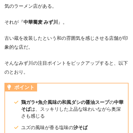
気のラーメン店がある。
それが『
中華蕎麦 みず川
』。
古い蔵を改装したという和の雰囲気を感じさせる店舗が印
象的な店だ。
そんなみず川の注目ポイントをピックアップすると、以下
のとおり。
ポイント
鶏ガラ+魚介風味の和風ダシの醤油スープ
の
中華
そば
は、スッキリした上品な味わいながら奥深
さも感じる
ユズの風味が香る塩味の
汐そば