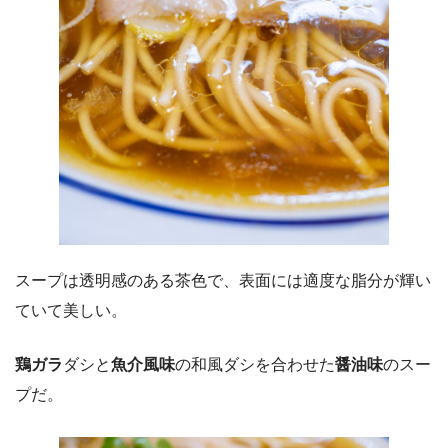
スープは透明感のある茶色で、表面には適度な脂分が輝い
ていて美しい。
鶏ガラ
ダシと
魚介風味
の和風ダシを合わせた
醤油味
のスー
プだ。