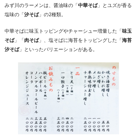
みず川のラーメンは、醤油味の「
中華そば
」とユズが香る
塩味の「
汐そば
」の2種類。
中華そばに味玉トッピングやチャーシュー増量した「
味玉
そば
」「
肉そば
」、塩そばに海苔をトッピングした「
海苔
汐そば
」といったバリエーションがある。