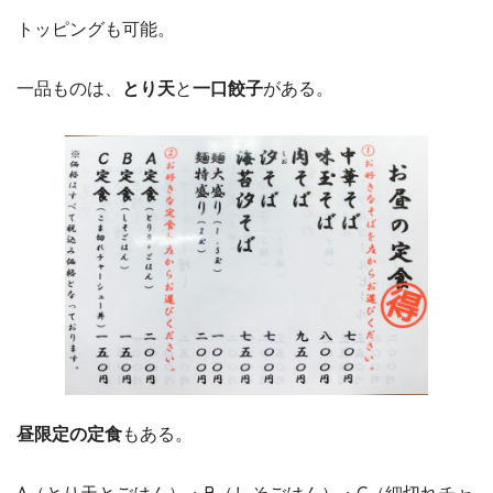
トッピングも可能。
一品ものは、
とり天
と
一口餃子
がある。
昼限定の定食
もある。
A（とり天とごはん）・B（しそごはん）・C（細切れチャ