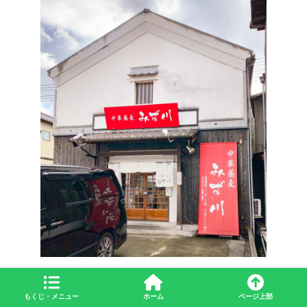
みず川は古い蔵を改装した店だが、店内だけでなく外観も
もくじ・メニュー
ホーム
ページ上部
蔵時代のものを活用しており、和の雰囲気がただよう。