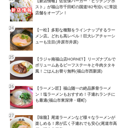
【新店情報】佐世保バーガー「ヒッチングポ
スト」が福山市千田町の国道182号沿いに常設
店舗をオープン！
【一松】多彩な種類をラインナップするラー
メン店。どれも高レベル！巨大レアチャーシ
ューも注目(井原市井原)
【ラジャ南福山店HORNET】リーズナブルで
ボリュームあるビーフステーキと牛肉タタキ
風！ごはんお替り無料(福山市西新涯)
【ラーメン匠】福山随一の絶品豚骨ラーメ
ン！塩ラーメンもおすすめ！子連れランチに
も最適(福山市東深津・曙町)
【味龍】尾道ラーメンなど様々なラーメンが
楽しめる！席が広く子連れでも安心(尾道市高