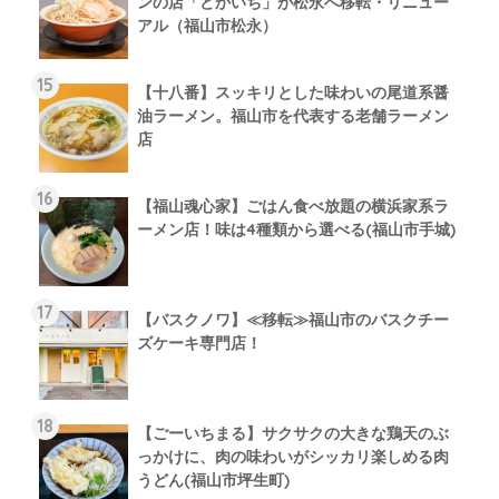
ンの店「どかいち」が松永へ移転・リニュー
アル（福山市松永）
【十八番】スッキリとした味わいの尾道系醤
油ラーメン。福山市を代表する老舗ラーメン
店
【福山魂心家】ごはん食べ放題の横浜家系ラ
ーメン店！味は4種類から選べる(福山市手城)
【バスクノワ】≪移転≫福山市のバスクチー
ズケーキ専門店！
【ごーいちまる】サクサクの大きな鶏天のぶ
っかけに、肉の味わいがシッカリ楽しめる肉
うどん(福山市坪生町)