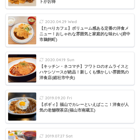
トがお得
2020.04.29 Wed
【たべりカフェ】ボリューム感ある定番の洋食メ
ニュー！おしゃれな雰囲気と家庭的な味わい(府中
市鵜飼町)
2020.04.19 Sun
【キッチン・ネコマチ】フワトロのオムライスと
ハヤシソースが絶品！新しくも懐かしい雰囲気の
洋食店(総社市中央)
2019.09.20 Fri
【ボギィ】福山でカレーといえばここ！洋食が人
気の老舗喫茶店(福山市南蔵王)
2019.07.27 Sat