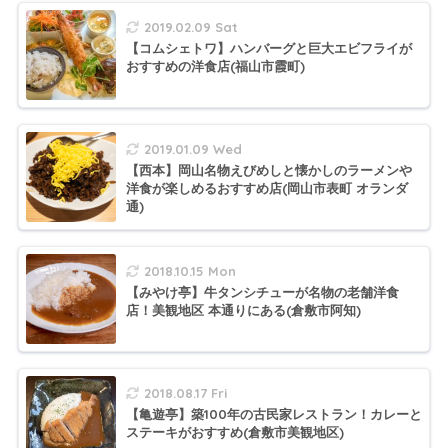
2019.02.09 Sat
【コムシェトワ】ハンバーグと巨大エビフライが
おすすめの洋食店(福山市霞町)
2019.01.09 Wed
【西本】岡山名物えびめしと懐かしのラーメンや
洋食が楽しめるおすすめ店(岡山市表町 オランダ
通)
2018.10.15 Mon
【みやけ亭】牛タンシチューが名物の老舗洋食
店！美観地区 本通りにある(倉敷市阿知)
2018.08.17 Fri
【亀遊亭】築100年の古民家レストラン！カレーと
ステーキがおすすめ(倉敷市美観地区)