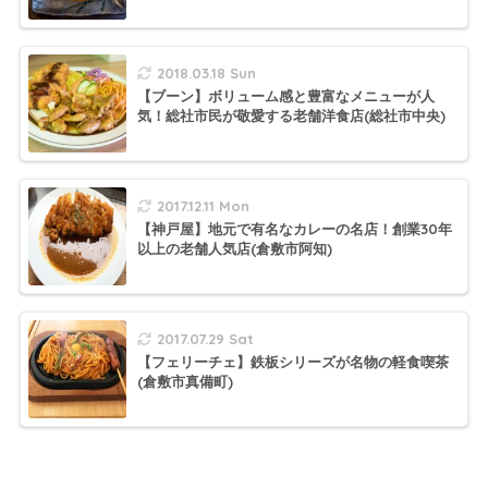
2018.03.18 Sun
【ブーン】ボリューム感と豊富なメニューが人
気！総社市民が敬愛する老舗洋食店(総社市中央)
2017.12.11 Mon
【神戸屋】地元で有名なカレーの名店！創業30年
以上の老舗人気店(倉敷市阿知)
2017.07.29 Sat
【フェリーチェ】鉄板シリーズが名物の軽食喫茶
(倉敷市真備町)