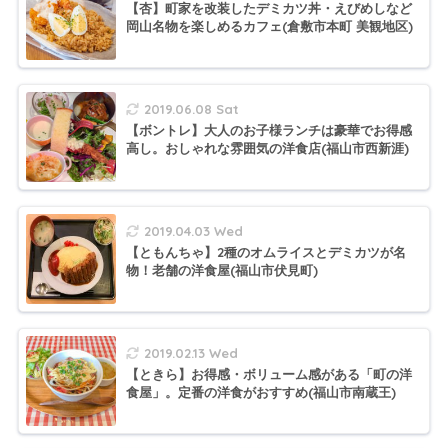
【杏】町家を改装したデミカツ丼・えびめしなど
岡山名物を楽しめるカフェ(倉敷市本町 美観地区)
2019.06.08 Sat
【ボントレ】大人のお子様ランチは豪華でお得感
高し。おしゃれな雰囲気の洋食店(福山市西新涯)
2019.04.03 Wed
【ともんちゃ】2種のオムライスとデミカツが名
物！老舗の洋食屋(福山市伏見町)
2019.02.13 Wed
【ときら】お得感・ボリューム感がある「町の洋
食屋」。定番の洋食がおすすめ(福山市南蔵王)