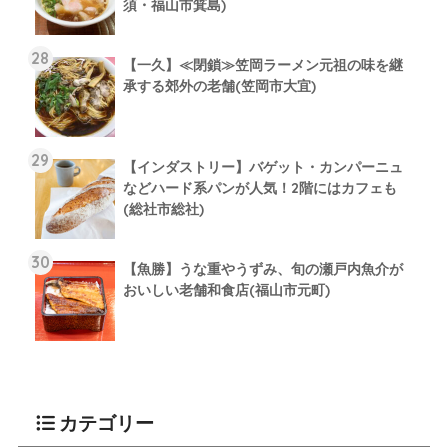
須・福山市箕島)
【一久】≪閉鎖≫笠岡ラーメン元祖の味を継
承する郊外の老舗(笠岡市大宜)
【インダストリー】バゲット・カンパーニュ
などハード系パンが人気！2階にはカフェも
(総社市総社)
【魚勝】うな重やうずみ、旬の瀬戸内魚介が
おいしい老舗和食店(福山市元町)
カテゴリー