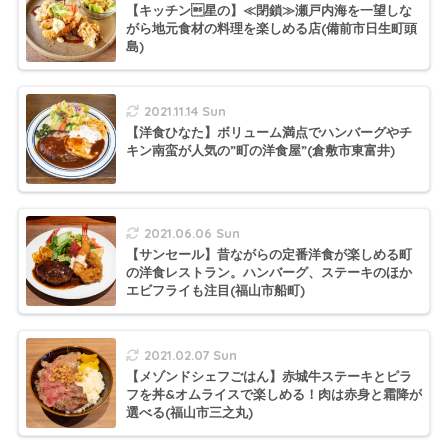
【キッチン星の】≪閉鎖≫瀬戸内海を一望しな
がら地元食材の料理を楽しめる店(備前市日生町頭
島)
2021.11.14 Sun
【洋食ひなた】ボリューム満点でハンバーグやチ
キン南蛮が人気の”町の洋食屋”(倉敷市東富井)
2021.06.06 Sun
【サンセール】昔ながらの定番洋食が楽しめる町
の洋食レストラン。ハンバーグ、ステーキのほか
エビフライも注目(福山市船町)
2021.02.07 Sun
【メゾンドシェフごはん】赤城牛ステーキとピラ
フを丼&オムライスで楽しめる！肉は赤身と霜降が
選べる(福山市三之丸)