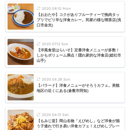
2020.08.10 Mon
【おおたや】コクがありフルーティーで挽肉タッ
プリでピリ辛な洋食カレー。民家の様な喫茶店(浅
口市金光)
2020.07.12 Sun
【洋風食堂はらいそ】定番洋食メニューが多数！
しかもボリューム満点！隠れ家的な洋食店(総社市
山手)
2020.06.28 Sun
【バラード】洋食メニューがそろうカフェ。美観
地区の近くにある(倉敷市阿知)
2020.06.13 Sat
【もみじ堂】岡山名物「えびめし」など洋食が揃
う子連れで行き易い洋食カフェ！えびめしプレー