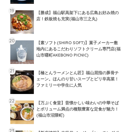
【勝成】福山駅高架下にある広島お好み焼の
店！鉄板焼も充実(福山市三之丸)
【素ソフト(SHIRO SOFT)】菓子メーカー敷
地内にあるこだわりソフトクリーム専門店(福
山市曙町AKEBONO PICNIC)
【極とんラーメンとん匠】福山屈指の豚骨チ
ェーン。ほんのり甘いスープとピリ辛高菜！
ファミリーや学生に人気
【万ぷく食堂】昔懐かしい味わいの中華そば
とボリューム満点の種類豊富な定食が魅力！
(福山市沼隈町)