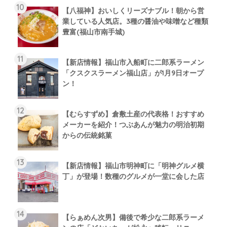
【八福神】おいしくリーズナブル！朝から営
業している人気店。3種の醤油や味噌など種類
豊富(福山市南手城)
【新店情報】福山市入船町に二郎系ラーメン
「クスクスラーメン福山店」が1月9日オープ
ン！
【むらすずめ】倉敷土産の代表格！おすすめ
メーカーを紹介！つぶあんが魅力の明治初期
からの伝統銘菓
【新店情報】福山市明神町に「明神グルメ横
丁」が登場！数種のグルメが一堂に会した店
【らぁめん次男】備後で希少な二郎系ラーメ