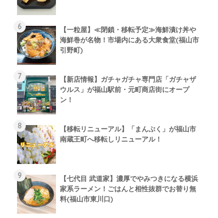
【一粒屋】≪閉鎖・移転予定≫海鮮漬け丼や
海鮮巻が名物！市場内にある大衆食堂(福山市
引野町)
【新店情報】ガチャガチャ専門店「ガチャザ
ウルス」が福山駅前・元町商店街にオープ
ン！
【移転リニューアル】「まんぷく」が福山市
南蔵王町へ移転しリニューアル！
【七代目 武道家】濃厚でやみつきになる横浜
家系ラーメン！ごはんと相性抜群でお替り無
料(福山市東川口)