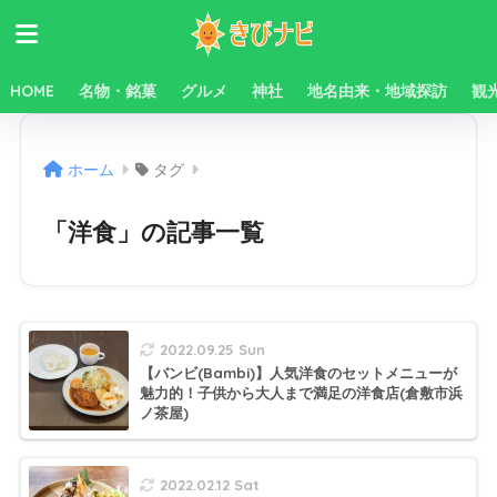
HOME
名物・銘菓
グルメ
神社
地名由来・地域探訪
観
ホーム
タグ
「洋食」の記事一覧
2022.09.25 Sun
【バンビ(Bambi)】人気洋食のセットメニューが
魅力的！子供から大人まで満足の洋食店(倉敷市浜
ノ茶屋)
2022.02.12 Sat