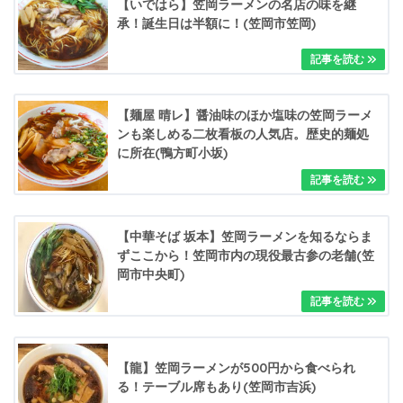
【いではら】笠岡ラーメンの名店の味を継
承！誕生日は半額に！(笠岡市笠岡)
【麺屋 晴レ】醤油味のほか塩味の笠岡ラーメ
ンも楽しめる二枚看板の人気店。歴史的麺処
に所在(鴨方町小坂)
【中華そば 坂本】笠岡ラーメンを知るならま
ずここから！笠岡市内の現役最古参の老舗(笠
岡市中央町)
【龍】笠岡ラーメンが500円から食べられ
る！テーブル席もあり(笠岡市吉浜)