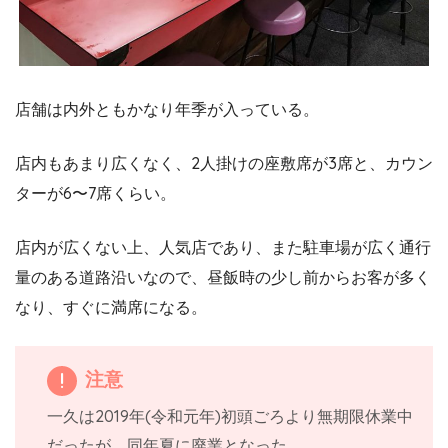
店舗は内外ともかなり年季が入っている。
店内もあまり広くなく、2人掛けの座敷席が3席と、カウン
ターが6〜7席くらい。
店内が広くない上、人気店であり、また駐車場が広く通行
量のある道路沿いなので、昼飯時の少し前からお客が多く
なり、すぐに満席になる。
注意
一久は2019年(令和元年)初頭ごろより無期限休業中
だったが、同年夏に廃業となった。