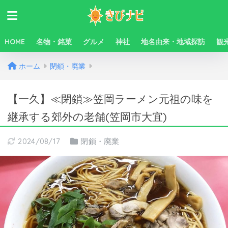
HOME
名物・銘菓
グルメ
神社
地名由来・地域探訪
観
ホーム
閉鎖・廃業
【一久】≪閉鎖≫笠岡ラーメン元祖の味を
継承する郊外の老舗(笠岡市大宜)
2024/08/17
閉鎖・廃業