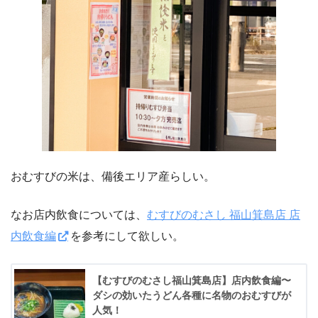
おむすびの米は、備後エリア産らしい。
なお店内飲食については、
むすびのむさし 福山箕島店 店
内飲食編
を参考にして欲しい。
【むすびのむさし福山箕島店】店内飲食編〜
ダシの効いたうどん各種に名物のおむすびが
人気！