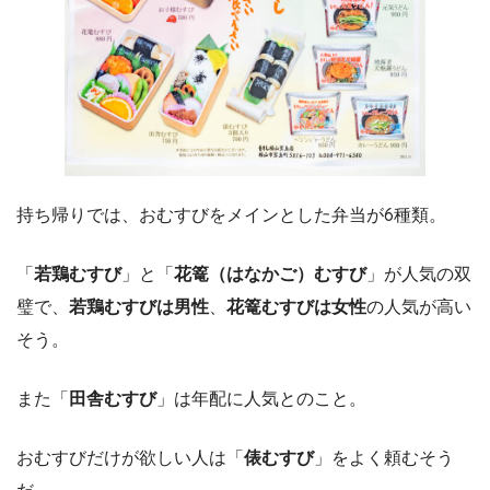
持ち帰りでは、おむすびをメインとした弁当が6種類。
「
若鶏むすび
」と「
花篭（はなかご）むすび
」が人気の双
璧で、
若鶏むすびは男性
、
花篭むすびは女性
の人気が高い
そう。
また「
田舎むすび
」は年配に人気とのこと。
おむすびだけが欲しい人は「
俵むすび
」をよく頼むそう
だ。