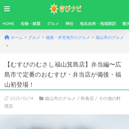
HOME
名物・銘菓
グルメ
神社
地名由来・地域探訪
観
ホーム
グルメ
備後・井笠地方のグルメ
福山市のグルメ
【むすびのむさし福山箕島店】弁当編〜広
島市で定番のおむすび・弁当店が備後・福
山初登場！
2023/10/14
福山市のグルメ
/
和食店
/
その他の料
理店