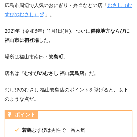
広島市周辺で人気のおにぎり・弁当などの店「
むさし
（
む
すびのむさし
）
」。
2021年（令和3年）11月1日(月)、ついに
備後地方ならびに
福山市に初登場
した。
場所は福山市南部・
箕島町
。
店名は『
むすびのむさし 福山箕島店
』だ。
むしびのむさし 福山箕島店のポイントを挙げると、以下
のような点だ。
ポイント
若鶏むすび
は男性で一番人気