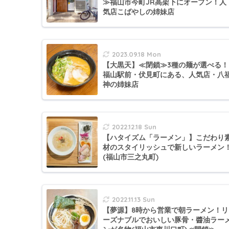
≫福山市今町JR高架下にオープン！人
気店こばやしの姉妹店
2023.09.18 Mon
【大黒天】≪閉鎖≫3種の麺が選べる！
福山駅前・伏見町にある、人気店・八
神の姉妹店
2022.12.18 Sun
【ハタイズム「ラーメン」】こだわり
材のスタイリッシュで新しいラーメン
(福山市三之丸町)
2022.11.13 Sun
【夢源】8時から営業で朝ラーメン！リ
ーズナブルでおいしい豚骨・醬油ラー