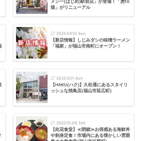
メン一(はじめ)駅前店」が登場！「虎to
猿」がリニューアル
2023.09.10 Sun
【新店情報】しじみダシの味噌ラーメン
福
「福家」が福山市南町にオープン！
2022.12.11 Sun
素
【HAKU(ハク)】久松通にあるスタイリ
！
ッシュな焼鳥店(福山市延広町)
2022.10.08 Sat
【此花食堂】≪閉鎖≫お得感ある海鮮丼
メ
や刺身定食！市場内にある懐かしい雰囲