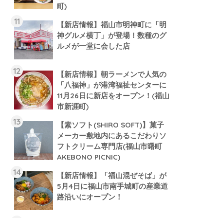
町)
【新店情報】福山市明神町に「明
神グルメ横丁」が登場！数種のグ
ルメが一堂に会した店
【新店情報】朝ラーメンで人気の
「八福神」が港湾福祉センターに
11月26日に新店をオープン！(福山
市新涯町)
【素ソフト(SHIRO SOFT)】菓子
メーカー敷地内にあるこだわりソ
フトクリーム専門店(福山市曙町
AKEBONO PICNIC)
【新店情報】「福山混ぜそば」が
5月4日に福山市南手城町の産業道
路沿いにオープン！