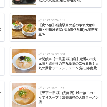
気の大衆食堂(福山市引野町)
2022.09.24 Sat
る
【虎to猿】福山駅目の前のネオ大衆中
名
華・中華居酒屋(福山市伏見町)≪業態変
更≫
2022.07.09 Sat
チ
≪閉鎖≫【一風堂 福山店】定番の白丸
元味と進化形の赤丸新味の二枚看板！人
気の豚骨ラーメンチェーン(福山市南蔵
王)
2022.06.11 Sat
か
【天下一品 福山光南店】唯一無二のこ
ってりスープ！京都発祥の人気ラーメン
店