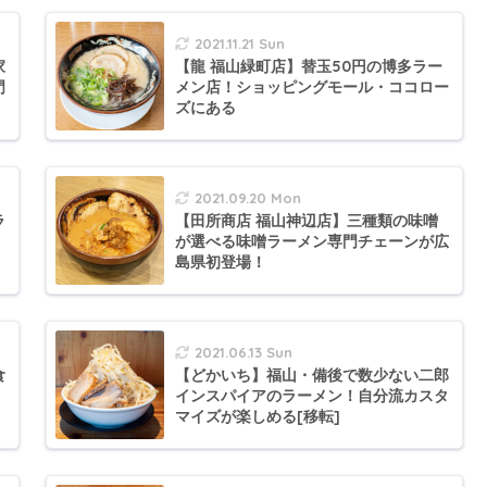
2021.11.21 Sun
家
【龍 福山緑町店】替玉50円の博多ラー
門
メン店！ショッピングモール・ココロー
ズにある
2021.09.20 Mon
ラ
【田所商店 福山神辺店】三種類の味噌
・
が選べる味噌ラーメン専門チェーンが広
島県初登場！
2021.06.13 Sun
食
【どかいち】福山・備後で数少ない二郎
インスパイアのラーメン！自分流カスタ
マイズが楽しめる[移転]