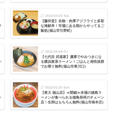
2022.05.03 Tue
、
【藤井堂】名物・肉厚アジフライと多彩
ジ
な海鮮丼！市場にある朝からやってるご
飯処(福山市引野町)
2022.04.08 Fri
【七代目 武道家】濃厚でやみつきにな
か
る横浜家系ラーメン！ごはんと相性抜群
でお替り無料(福山市東川口)
2022.02.20 Sun
【東大 福山店】≪閉鎖≫本場の徳島ラ
ー
ーメンが食べられる徳島発祥のチェーン
店！生卵はもちろん無料(福山市南本庄)