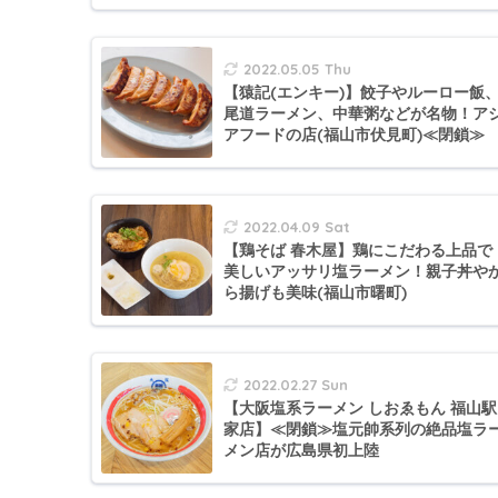
2022.05.05 Thu
【猿記(エンキー)】餃子やルーロー飯
尾道ラーメン、中華粥などが名物！ア
アフードの店(福山市伏見町)≪閉鎖≫
2022.04.09 Sat
【鶏そば 春木屋】鶏にこだわる上品で
美しいアッサリ塩ラーメン！親子丼や
ら揚げも美味(福山市曙町)
2022.02.27 Sun
【大阪塩系ラーメン しおゑもん 福山駅
家店】≪閉鎖≫塩元帥系列の絶品塩ラ
メン店が広島県初上陸