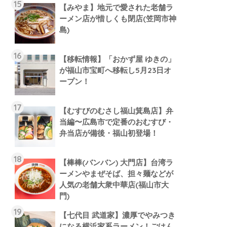
【みやま】地元で愛された老舗ラ
ーメン店が惜しくも閉店(笠岡市神
島)
【移転情報】「おかず屋 ゆきの」
が福山市宝町へ移転し5月23日オ
ープン！
【むすびのむさし福山箕島店】弁
当編〜広島市で定番のおむすび・
弁当店が備後・福山初登場！
【棒棒(バンバン) 大門店】台湾ラ
ーメンやまぜそば、担々麺などが
人気の老舗大衆中華店(福山市大
門)
【七代目 武道家】濃厚でやみつき
になる横浜家系ラーメン！ごはん