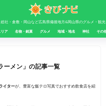
・総社・倉敷・岡山など広島県備後地方&岡山県のグルメ・観光
エリア
名物・銘菓
グルメ
地域・地名
神社
その
ラーメン
」の記事一覧
ライター
が、豊富な飯テロ写真でおすすめ飲食店を紹