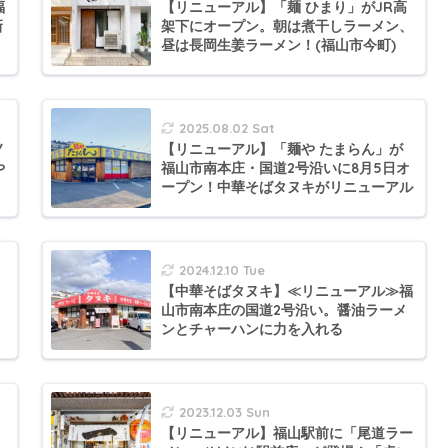
福
【リニューアル】「麺 ひまり」がJR高
新
架下にオープン。朝は煮干しラーメン、
昼は長岡生姜ラーメン！(福山市今町)
2025.08.02 Sat
ノ
【リニューアル】「麺や たまらん」が
や
福山市南本庄・国道2号沿いに8月5日オ
ープン！中華そばタヌキがリニューアル
2024.12.10 Tue
【中華そばタヌキ】≪リニューアル≫福
山市南本庄の国道2号沿い。醤油ラーメ
ンとチャーハンに力を入れる
2023.12.03 Sun
【リニューアル】福山駅前に「尾道ラー