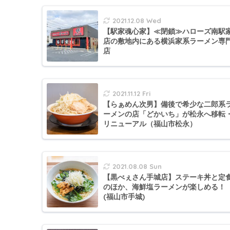
2021.12.08 Wed
【駅家魂心家】≪閉鎖≫ハローズ南駅
店の敷地内にある横浜家系ラーメン専
店
2021.11.12 Fri
【らぁめん次男】備後で希少な二郎系
ーメンの店「どかいち」が松永へ移転
リニューアル（福山市松永）
2021.08.08 Sun
【黒べぇさん手城店】ステーキ丼と定
のほか、海鮮塩ラーメンが楽しめる！
(福山市手城)