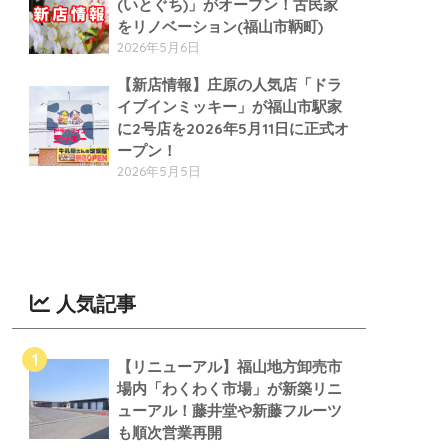
(いとぐち)」がオープン！古民家
をリノベーション(福山市鞆町)
2026年5月6日
【新店情報】庄原の人気店「ドラ
イブインミッキー」が福山市駅家
に2号店を2026年5月11日に正式オ
ープン！
2026年5月5日
人気記事
【リニューアル】福山地方卸売市
場内「わくわく市場」が新築リニ
ューアル！藤井堂や新藤フルーツ
も順次営業再開