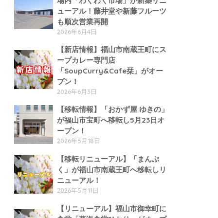
場内「わくわく市場」が新築リニ
ューアル！藤井堂や新藤フルーツ
も順次営業再開
2026年6月4日
【新店情報】福山市南蔵王町にス
ープカレー専門店
「SoupCurry&Cafe栞」がオー
プン！
2026年6月3日
【移転情報】「おかず屋 ゆきの」
が福山市宝町へ移転し5月23日オ
ープン！
2026年5月18日
【移転リニューアル】「まんぷ
く」が福山市南蔵王町へ移転しリ
ニューアル！
2026年5月11日
【リニューアル】福山市御幸町に