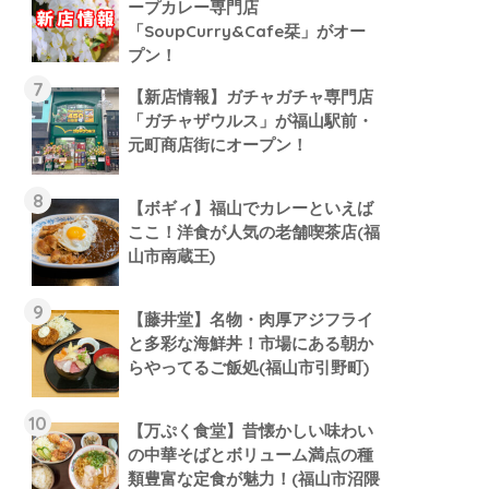
ープカレー専門店
「SoupCurry&Cafe栞」がオー
プン！
【新店情報】ガチャガチャ専門店
「ガチャザウルス」が福山駅前・
元町商店街にオープン！
【ボギィ】福山でカレーといえば
ここ！洋食が人気の老舗喫茶店(福
山市南蔵王)
【藤井堂】名物・肉厚アジフライ
と多彩な海鮮丼！市場にある朝か
らやってるご飯処(福山市引野町)
【万ぷく食堂】昔懐かしい味わい
の中華そばとボリューム満点の種
類豊富な定食が魅力！(福山市沼隈