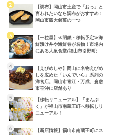
【調布】岡山市土産で「おっ」と
言われたいなら調布がおすすめ！
岡山市四大銘菓の一つ
【一粒屋】≪閉鎖・移転予定≫海
鮮漬け丼や海鮮巻が名物！市場内
にある大衆食堂(福山市引野町)
【えびめしや】岡山に名物えびめ
しを広めた「いんでいら」系列の
洋食店。岡山市青江・万成、倉敷
市笹沖に店舗あり
【移転リニューアル】「まんぷ
く」が福山市南蔵王町へ移転しリ
ニューアル！
【新店情報】福山市南蔵王町にス