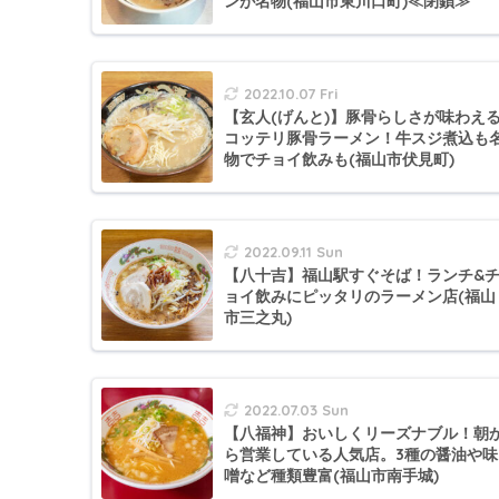
ンが名物(福山市東川口町)≪閉鎖≫
2022.10.07 Fri
【玄人(げんと)】豚骨らしさが味わえ
コッテリ豚骨ラーメン！牛スジ煮込も
物でチョイ飲みも(福山市伏見町)
2022.09.11 Sun
【八十吉】福山駅すぐそば！ランチ&
ョイ飲みにピッタリのラーメン店(福山
市三之丸)
2022.07.03 Sun
【八福神】おいしくリーズナブル！朝
ら営業している人気店。3種の醤油や味
噌など種類豊富(福山市南手城)