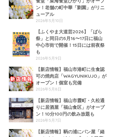
食堂「菜海食堂ひかり」がオープ
ン！老舗の町中華「劉園」がリニ
ューアル
2026年5月10日
【ふくやま大道芸2026】「ばら
祭」と同日の5月16〜17日に福山
中心市街で開催！15日には前夜祭
も
2026年5月9日
【新店情報】福山市港町に生食認
可の焼肉店「WAGYUNIKUJO」が
オープン！個室も完備
2026年5月8日
【新店情報】福山市霞町・久松通
りに居酒屋「福山食区」がオープ
ン！10分100円の飲み放題も
2026年5月7日
【新店情報】鞆の浦にパン屋「緒