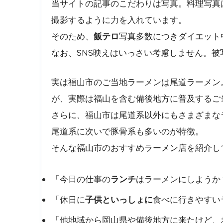
当サイトの記事のこだわりは写真。料理写真
撮影するように力を入れています。
そのため、
飯テロ
写真多数につきダイエット
なお、SNS映えはいっさい考慮しません。
実は福山市のご当地ラーメンは尾道ラーメン
が、実際は福山を含む備後地方に普及するご
さらに、福山市は尾道系以外にもさまざまな
尾道系に次いで豚骨系も多いのが特徴。
そんな福山市のおすすめラーメン店を紹介し
「今日の仕事の
ランチ
はラーメンにしようか
「休日に
子供といっしょに
食べに行きやすい
「他地域から岡山県や備後地方に来たけど、