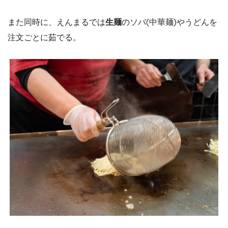
また同時に、えんまるでは
生麺
のソバ(中華麺)やうどんを
注文ごとに茹でる。