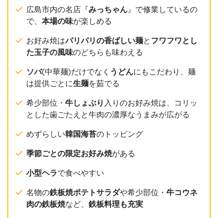
広島市内の名店『
みっちゃん
』で修業しているの
で、
本場の味
が楽しめる
お好み焼は
パリパリの香ばしい麺
と
フワフワとし
た玉子の風味
のどちらも味わえる
ソバ
(中華麺)だけでなく
うどん
にもこだわり、麺
は提供ごとに
生麺
を茹でる
希少部位・
牛しょぶり
入りのお好み焼は、コリッ
とした歯ごたえと牛肉の濃厚なうまみが広がる
めずらしい
韓国海苔
のトッピング
季節ごとの限定お好み焼
がある
小型ヘラ
で食べやすい
名物の
鉄板焼ポテトサラダ
や希少部位・
牛コウネ
肉の鉄板焼
など、
鉄板料理も充実