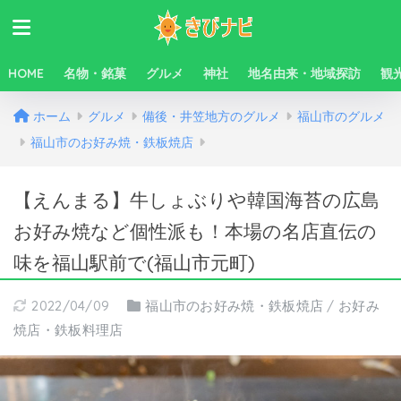
HOME
名物・銘菓
グルメ
神社
地名由来・地域探訪
観
ホーム
グルメ
備後・井笠地方のグルメ
福山市のグルメ
福山市のお好み焼・鉄板焼店
【えんまる】牛しょぶりや韓国海苔の広島
お好み焼など個性派も！本場の名店直伝の
味を福山駅前で(福山市元町)
2022/04/09
福山市のお好み焼・鉄板焼店
/
お好み
焼店・鉄板料理店