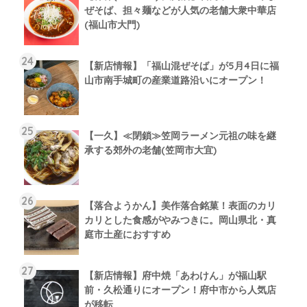
ぜそば、担々麺などが人気の老舗大衆中華店
(福山市大門)
【新店情報】「福山混ぜそば」が5月4日に福
山市南手城町の産業道路沿いにオープン！
【一久】≪閉鎖≫笠岡ラーメン元祖の味を継
承する郊外の老舗(笠岡市大宜)
【落合ようかん】美作落合銘菓！表面のカリ
カリとした食感がやみつきに。岡山県北・真
庭市土産におすすめ
【新店情報】府中焼「あわけん」が福山駅
前・久松通りにオープン！府中市から人気店
が移転