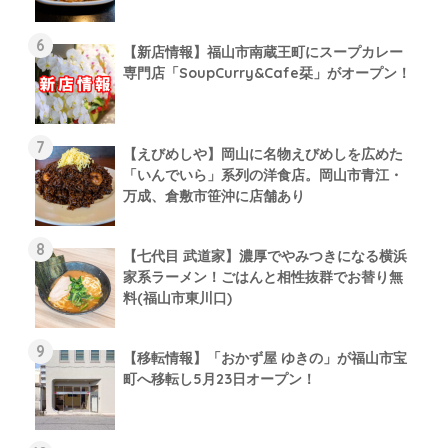
【新店情報】福山市南蔵王町にスープカレー
専門店「SoupCurry&Cafe栞」がオープン！
【えびめしや】岡山に名物えびめしを広めた
「いんでいら」系列の洋食店。岡山市青江・
万成、倉敷市笹沖に店舗あり
【七代目 武道家】濃厚でやみつきになる横浜
家系ラーメン！ごはんと相性抜群でお替り無
料(福山市東川口)
【移転情報】「おかず屋 ゆきの」が福山市宝
町へ移転し5月23日オープン！