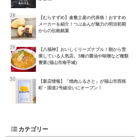
【むらすずめ】倉敷土産の代表格！おすすめ
メーカーを紹介！つぶあんが魅力の明治初期
からの伝統銘菓
【八福神】おいしくリーズナブル！朝から営
業している人気店。3種の醤油や味噌など種類
豊富(福山市南手城)
【新店情報】「焼肉ふるさと」が福山市西桜
町・国道2号線沿いにオープン！
カテゴリー