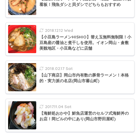
看板！飛魚ダシと貝ダシでどちらもおすすめ
2018.12.12 Wed
【小豆島ラーメンHISHIO】替え玉無料無制限！小
豆島産の醤油と煮干しを使用。イオン岡山・倉敷
美観地区・小豆島などに店舗
2018.02.17 Sat
【山下商店】岡山市内有数の豚骨ラーメン！本格
的・実力派の名店(岡山市蕃山町)
2017.11.04 Sat
【海鮮処おかや】鮮魚店運営のセルフ式海鮮丼の
お店！岡ビルの中にあり(岡山市野田屋町)