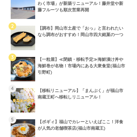
わく市場」が新築リニューアル！藤井堂や新
藤フルーツも順次営業再開
【調布】岡山市土産で「おっ」と言われたい
なら調布がおすすめ！岡山市四大銘菓の一つ
【一粒屋】≪閉鎖・移転予定≫海鮮漬け丼や
海鮮巻が名物！市場内にある大衆食堂(福山市
引野町)
【移転リニューアル】「まんぷく」が福山市
南蔵王町へ移転しリニューアル！
【ボギィ】福山でカレーといえばここ！洋食
が人気の老舗喫茶店(福山市南蔵王)