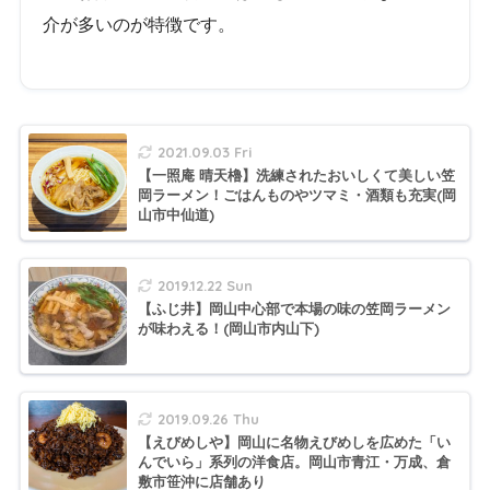
介が多いのが特徴です。
2021.09.03 Fri
【一照庵 晴天櫓】洗練されたおいしくて美しい笠
岡ラーメン！ごはんものやツマミ・酒類も充実(岡
山市中仙道)
2019.12.22 Sun
【ふじ井】岡山中心部で本場の味の笠岡ラーメン
が味わえる！(岡山市内山下)
2019.09.26 Thu
【えびめしや】岡山に名物えびめしを広めた「い
んでいら」系列の洋食店。岡山市青江・万成、倉
敷市笹沖に店舗あり