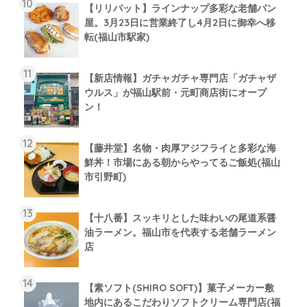
【リリパット】ラインナップ多彩な老舗パン
屋。3月23日に営業終了し4月2日に御幸へ移
転(福山市駅家)
【新店情報】ガチャガチャ専門店「ガチャザ
ウルス」が福山駅前・元町商店街にオープ
ン！
【藤井堂】名物・肉厚アジフライと多彩な海
鮮丼！市場にある朝からやってるご飯処(福山
市引野町)
【十八番】スッキリとした味わいの尾道系醤
油ラーメン。福山市を代表する老舗ラーメン
店
【素ソフト(SHIRO SOFT)】菓子メーカー敷
地内にあるこだわりソフトクリーム専門店(福