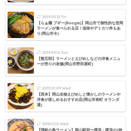
2019.05.31 Fri
【らぁ麺 ブギー(Boogie)】岡山市で個性的な笠岡
ラーメンが食べられる店！塩味やデミカツ丼もあ
り(岡山市今)
2019.05.12 Sun
【熊五郎】ラーメンとえびめしなどの洋食メニュ
ーが売りの老舗(岡山市野田屋町)
2019.01.09 Wed
【西本】岡山名物えびめしと懐かしのラーメンや
洋食が楽しめるおすすめ店(岡山市表町 オランダ
通)
2018.12.12 Wed
【隠岐の島ラーメン】岡山駅前〜環流・暖流の2枚