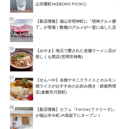
山市曙町AKEBONO PICNIC)
【新店情報】福山市明神町に「明神グルメ横
丁」が登場！数種のグルメが一堂に会した店
【みやま】地元で愛された老舗ラーメン店が
惜しくも閉店(笠岡市神島)
【せんべや】名物ヤキニクライスとホルモン
焼ライスがおすすめのお好み焼き・鉄板料理
店(倉敷市川西町)
【新店情報】カフェ「Farine(ファリーヌ)」
が福山市今町JR高架下にオープン！