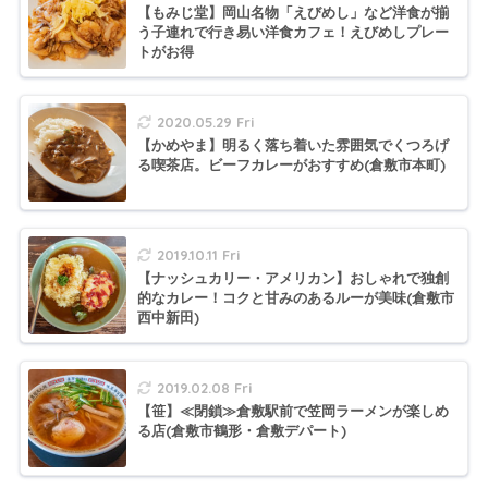
【もみじ堂】岡山名物「えびめし」など洋食が揃
う子連れで行き易い洋食カフェ！えびめしプレー
トがお得
2020.05.29 Fri
【かめやま】明るく落ち着いた雰囲気でくつろげ
る喫茶店。ビーフカレーがおすすめ(倉敷市本町)
2019.10.11 Fri
【ナッシュカリー・アメリカン】おしゃれで独創
的なカレー！コクと甘みのあるルーが美味(倉敷市
西中新田)
2019.02.08 Fri
【笹】≪閉鎖≫倉敷駅前で笠岡ラーメンが楽しめ
る店(倉敷市鶴形・倉敷デパート)