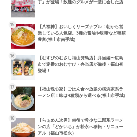
丁」が登場！数種のグルメが一堂に会した店
【八福神】おいしくリーズナブル！朝から営
業している人気店。3種の醤油や味噌など種類
豊富(福山市南手城)
【むすびのむさし福山箕島店】弁当編〜広島
市で定番のおむすび・弁当店が備後・福山初
登場！
【福山魂心家】ごはん食べ放題の横浜家系ラ
ーメン店！味は4種類から選べる(福山市手城)
【らぁめん次男】備後で希少な二郎系ラーメ
ンの店「どかいち」が松永へ移転・リニュー
アル（福山市松永）