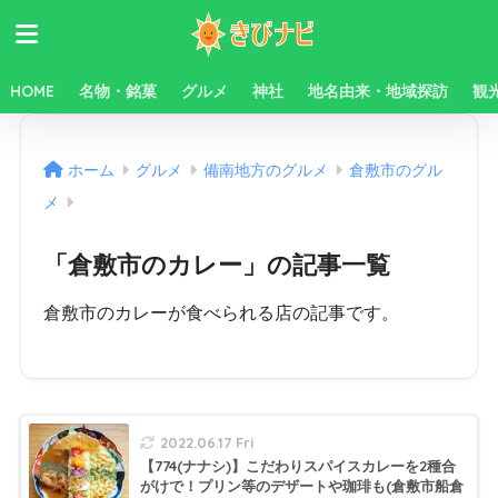
HOME
名物・銘菓
グルメ
神社
地名由来・地域探訪
観
ホーム
グルメ
備南地方のグルメ
倉敷市のグル
メ
「倉敷市のカレー」の記事一覧
倉敷市のカレーが食べられる店の記事です。
2022.06.17 Fri
【774(ナナシ)】こだわりスパイスカレーを2種合
がけで！プリン等のデザートや珈琲も(倉敷市船倉