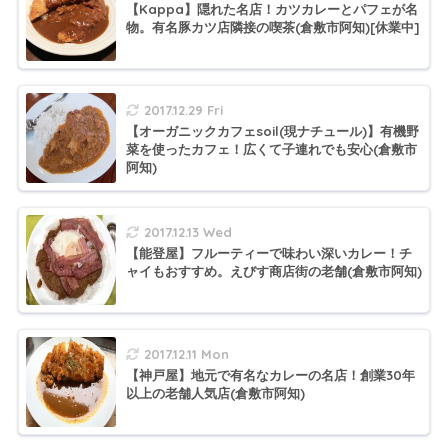
【Kappa】隠れた名店！カツカレーとパフェが名
物。有名豚カツ店隣接の喫茶(倉敷市阿知)[休業中]
2017.12.29 Fri
【オーガニックカフェsoil(現ナチュール)】有機野
菜を使ったカフェ！広くて子連れでも安心(倉敷市
阿知)
2017.12.13 Wed
【能登屋】フルーティーで味わい深いカレー！チ
ャイもおすすめ。えびす商店街の老舗(倉敷市阿知)
2017.12.11 Mon
【神戸屋】地元で有名なカレーの名店！創業30年
以上の老舗人気店(倉敷市阿知)