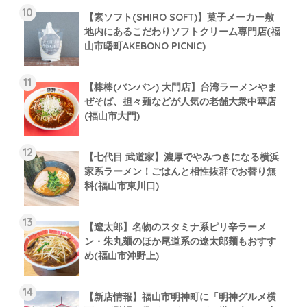
【素ソフト(SHIRO SOFT)】菓子メーカー敷
地内にあるこだわりソフトクリーム専門店(福
山市曙町AKEBONO PICNIC)
【棒棒(バンバン) 大門店】台湾ラーメンやま
ぜそば、担々麺などが人気の老舗大衆中華店
(福山市大門)
【七代目 武道家】濃厚でやみつきになる横浜
家系ラーメン！ごはんと相性抜群でお替り無
料(福山市東川口)
【遼太郎】名物のスタミナ系ピリ辛ラーメ
ン・朱丸麺のほか尾道系の遼太郎麺もおすす
め(福山市沖野上)
【新店情報】福山市明神町に「明神グルメ横