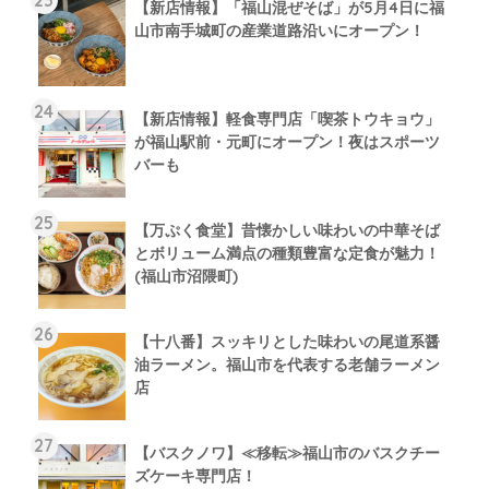
【新店情報】「福山混ぜそば」が5月4日に福
山市南手城町の産業道路沿いにオープン！
【新店情報】軽食専門店「喫茶トウキョウ」
が福山駅前・元町にオープン！夜はスポーツ
バーも
【万ぷく食堂】昔懐かしい味わいの中華そば
とボリューム満点の種類豊富な定食が魅力！
(福山市沼隈町)
【十八番】スッキリとした味わいの尾道系醤
油ラーメン。福山市を代表する老舗ラーメン
店
【バスクノワ】≪移転≫福山市のバスクチー
ズケーキ専門店！