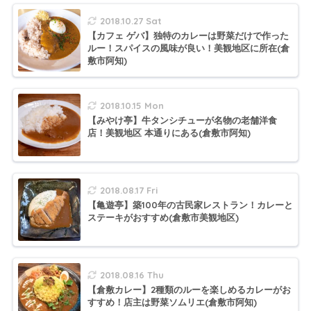
2018.10.27 Sat
【カフェ ゲバ】独特のカレーは野菜だけで作った
ルー！スパイスの風味が良い！美観地区に所在(倉
敷市阿知)
2018.10.15 Mon
【みやけ亭】牛タンシチューが名物の老舗洋食
店！美観地区 本通りにある(倉敷市阿知)
2018.08.17 Fri
【亀遊亭】築100年の古民家レストラン！カレーと
ステーキがおすすめ(倉敷市美観地区)
2018.08.16 Thu
【倉敷カレー】2種類のルーを楽しめるカレーがお
すすめ！店主は野菜ソムリエ(倉敷市阿知)