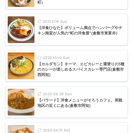
町)
2021.11.14 Sun
【洋食ひなた】ボリューム満点でハンバーグやチ
キン南蛮が人気の”町の洋食屋”(倉敷市東富井)
2020.10.10 Sat
【カルダモン】キーマ、エビカレーと週替りの3種
のカレーが楽しめるスパイスカレー専門店(倉敷市
西阿知)
2020.06.28 Sun
【バラード】洋食メニューがそろうカフェ。美観
地区の近くにある(倉敷市阿知)
2020.06.13 Sat