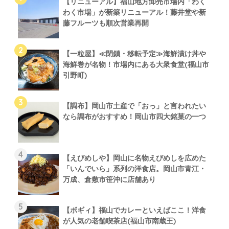
【リニューアル】福山地方卸売市場内「わく
わく市場」が新築リニューアル！藤井堂や新
藤フルーツも順次営業再開
【一粒屋】≪閉鎖・移転予定≫海鮮漬け丼や
海鮮巻が名物！市場内にある大衆食堂(福山市
引野町)
【調布】岡山市土産で「おっ」と言われたい
なら調布がおすすめ！岡山市四大銘菓の一つ
【えびめしや】岡山に名物えびめしを広めた
「いんでいら」系列の洋食店。岡山市青江・
万成、倉敷市笹沖に店舗あり
【ボギィ】福山でカレーといえばここ！洋食
が人気の老舗喫茶店(福山市南蔵王)