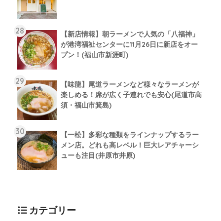
【新店情報】朝ラーメンで人気の「八福神」
が港湾福祉センターに11月26日に新店をオー
プン！(福山市新涯町)
【味龍】尾道ラーメンなど様々なラーメンが
楽しめる！席が広く子連れでも安心(尾道市高
須・福山市箕島)
【一松】多彩な種類をラインナップするラー
メン店。どれも高レベル！巨大レアチャーシ
ューも注目(井原市井原)
カテゴリー