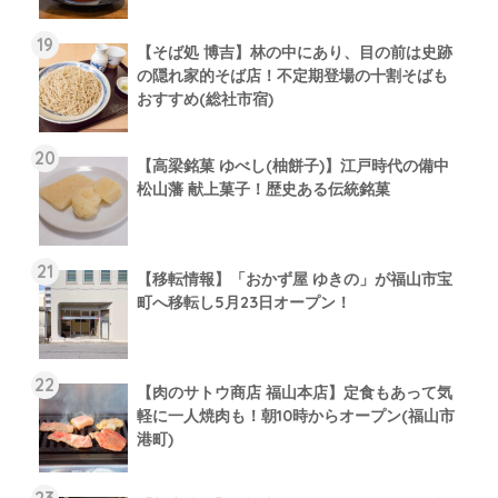
【そば処 博吉】林の中にあり、目の前は史跡
の隠れ家的そば店！不定期登場の十割そばも
おすすめ(総社市宿)
【高梁銘菓 ゆべし(柚餅子)】江戸時代の備中
松山藩 献上菓子！歴史ある伝統銘菓
【移転情報】「おかず屋 ゆきの」が福山市宝
町へ移転し5月23日オープン！
【肉のサトウ商店 福山本店】定食もあって気
軽に一人焼肉も！朝10時からオープン(福山市
港町)