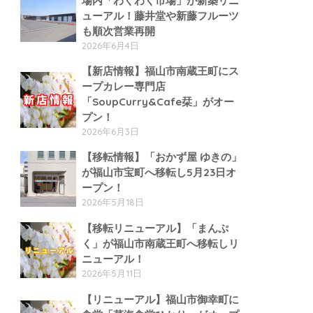
場内「わくわく市場」が新築リニ
ューアル！藤井堂や新藤フルーツ
も順次営業再開
2026年6月4日
【新店情報】福山市南蔵王町にス
ープカレー専門店
「SoupCurry&Cafe栞」がオー
プン！
2026年6月3日
【移転情報】「おかず屋 ゆきの」
が福山市宝町へ移転し5月23日オ
ープン！
2026年5月18日
【移転リニューアル】「まんぷ
く」が福山市南蔵王町へ移転しリ
ニューアル！
2026年5月11日
【リニューアル】福山市御幸町に