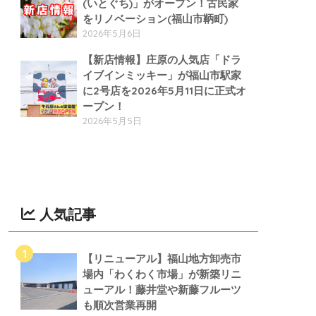
(いとぐち)」がオープン！古民家
をリノベーション(福山市鞆町)
2026年5月6日
【新店情報】庄原の人気店「ドラ
イブインミッキー」が福山市駅家
に2号店を2026年5月11日に正式オ
ープン！
2026年5月5日
人気記事
【リニューアル】福山地方卸売市
場内「わくわく市場」が新築リニ
ューアル！藤井堂や新藤フルーツ
も順次営業再開