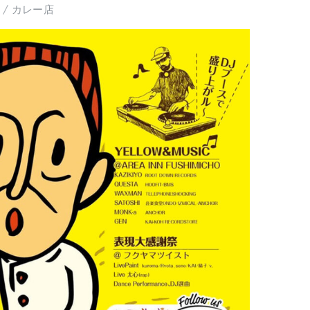
/
カレー店