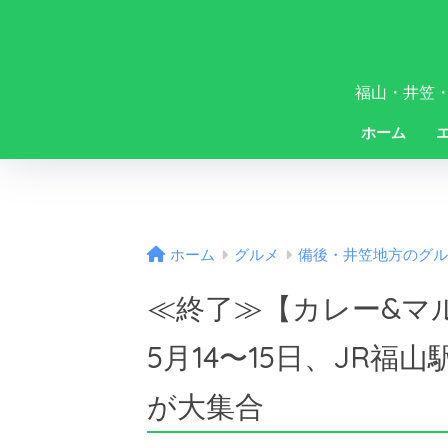
福山・井笠
ホーム
ホーム
グルメ
備後・井笠地方のグル
≪終了≫【カレー&マル
5月14〜15日、JR
が大集合