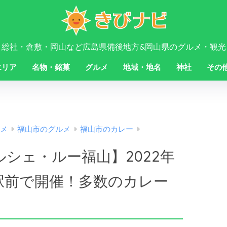
・総社・倉敷・岡山など広島県備後地方&岡山県のグルメ・観光
エリア
名物・銘菓
グルメ
地域・地名
神社
その
メ
福山市のグルメ
福山市のカレー
シェ・ルー福山】2022年
福山駅前で開催！多数のカレー