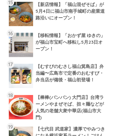
【新店情報】「福山混ぜそば」が
5月4日に福山市南手城町の産業道
路沿いにオープン！
【移転情報】「おかず屋 ゆきの」
が福山市宝町へ移転し5月23日オ
ープン！
【むすびのむさし福山箕島店】弁
当編〜広島市で定番のおむすび・
弁当店が備後・福山初登場！
【棒棒(バンバン) 大門店】台湾ラ
ーメンやまぜそば、担々麺などが
人気の老舗大衆中華店(福山市大
門)
【七代目 武道家】濃厚でやみつき
になる横浜家系ラーメン！ごはん