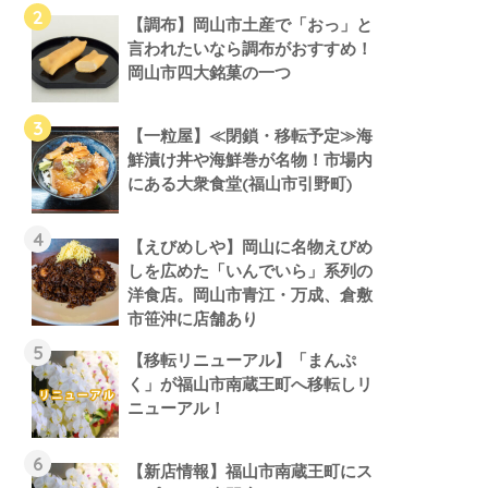
【調布】岡山市土産で「おっ」と
言われたいなら調布がおすすめ！
岡山市四大銘菓の一つ
【一粒屋】≪閉鎖・移転予定≫海
鮮漬け丼や海鮮巻が名物！市場内
にある大衆食堂(福山市引野町)
【えびめしや】岡山に名物えびめ
しを広めた「いんでいら」系列の
洋食店。岡山市青江・万成、倉敷
市笹沖に店舗あり
【移転リニューアル】「まんぷ
く」が福山市南蔵王町へ移転しリ
ニューアル！
【新店情報】福山市南蔵王町にス