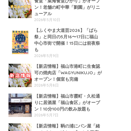
食堂「菜海食堂ひかり」がオープ
ン！老舗の町中華「劉園」がリニ
ューアル
2026年5月10日
【ふくやま大道芸2026】「ばら
祭」と同日の5月16〜17日に福山
中心市街で開催！15日には前夜祭
も
2026年5月9日
【新店情報】福山市港町に生食認
可の焼肉店「WAGYUNIKUJO」が
オープン！個室も完備
2026年5月8日
【新店情報】福山市霞町・久松通
りに居酒屋「福山食区」がオープ
ン！10分100円の飲み放題も
2026年5月7日
【新店情報】鞆の浦にパン屋「緒