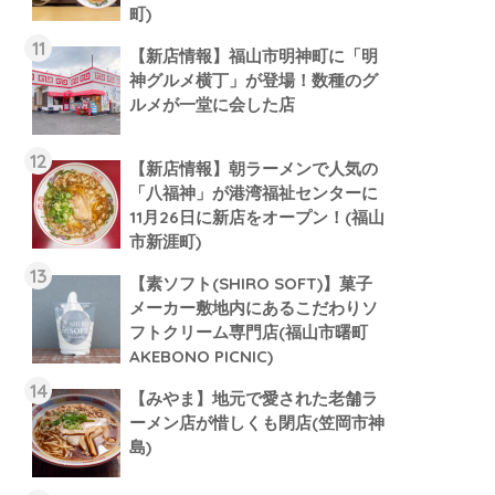
町)
【新店情報】福山市明神町に「明
神グルメ横丁」が登場！数種のグ
ルメが一堂に会した店
【新店情報】朝ラーメンで人気の
「八福神」が港湾福祉センターに
11月26日に新店をオープン！(福山
市新涯町)
【素ソフト(SHIRO SOFT)】菓子
メーカー敷地内にあるこだわりソ
フトクリーム専門店(福山市曙町
AKEBONO PICNIC)
【みやま】地元で愛された老舗ラ
ーメン店が惜しくも閉店(笠岡市神
島)