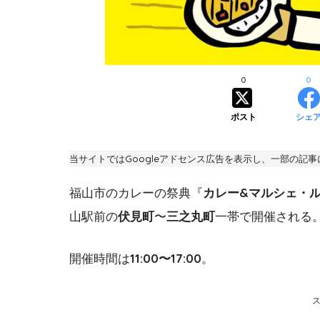
0
0
ポスト
シェ
当サイトではGoogleアドセンス広告を表示し、一部の記
福山市のカレーの祭典『
カレー&マルシェ・
山駅前の
伏見町
〜
三之丸町
一帯で開催される
開催時間は
11:00〜17:00
。