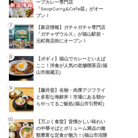
ープカレー専門店
「SoupCurry&Cafe栞」がオー
プン！
【新店情報】ガチャガチャ専門店
「ガチャザウルス」が福山駅前・
元町商店街にオープン！
【ボギィ】福山でカレーといえば
ここ！洋食が人気の老舗喫茶店(福
山市南蔵王)
【藤井堂】名物・肉厚アジフライ
と多彩な海鮮丼！市場にある朝か
らやってるご飯処(福山市引野町)
【万ぷく食堂】昔懐かしい味わい
の中華そばとボリューム満点の種
類豊富な定食が魅力！(福山市沼隈