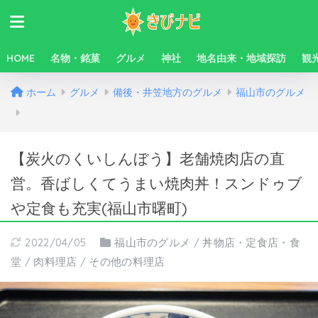
HOME
名物・銘菓
グルメ
神社
地名由来・地域探訪
観
ホーム
グルメ
備後・井笠地方のグルメ
福山市のグルメ
【炭火のくいしんぼう】老舗焼肉店の直
営。香ばしくてうまい焼肉丼！スンドゥブ
や定食も充実(福山市曙町)
2022/04/05
福山市のグルメ
/
丼物店・定食店・食
堂
/
肉料理店
/
その他の料理店