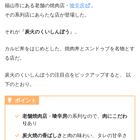
福山市にある老舗の焼肉店・
喰辛房
。
その系列店にあらたな店が登場した。
それが『
炭火のくいしんぼう
』。
カルビ丼をはじめとした、焼肉丼とスンドゥブを名物とす
る店だ。
炭火のくいしんぼうの注目点をピックアップすると、 以
下のとおり。
ポイント
老舗焼肉店
・
喰辛房
の系列なので、
肉にこだわ
り
あり
炭火焼の香ばしさ
と肉の味わい、タレの甘辛さ