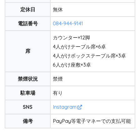
定休日
無休
電話番号
084-944-9141
カウンター×12脚
4人がけテーブル席×6卓
席
4人がけボックステーブル席×3卓
6人がけ座敷×3卓
禁煙状況
禁煙
駐車場
有り
SNS
Instagram
備考
PayPay等電子マネーでの支払可能