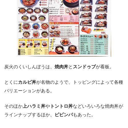
炭火のくいしんぼうは、
焼肉丼
と
スンドゥブ
が看板。
とくに
カルビ丼
が名物のようで、トッピングによって各種
バリエーションがある。
そのほか
上ハラミ丼
や
トントロ丼
などいろいろな焼肉丼が
ラインナップするほか、
ピビンパ
もあった。