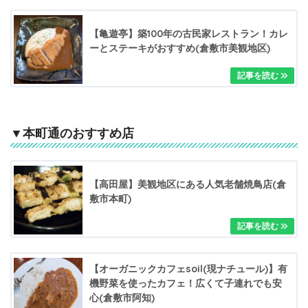
【亀遊亭】築100年の古民家レストラン！カレ
ーとステーキがおすすめ(倉敷市美観地区)
▼本町通のおすすめ店
【高田屋】美観地区にある人気老舗焼鳥店(倉
敷市本町)
【オーガニックカフェsoil(現ナチュール)】有
機野菜を使ったカフェ！広くて子連れでも安
心(倉敷市阿知)