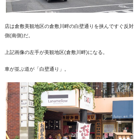
店は倉敷美観地区の倉敷川畔の白壁通りを挟んですぐ反対
側(南側)だ。
上記画像の左手が美観地区(倉敷川畔)になる。
車が並ぶ道が「白壁通り」。