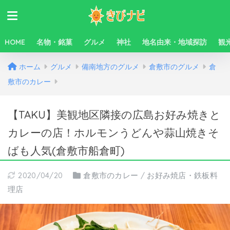
HOME
名物・銘菓
グルメ
神社
地名由来・地域探訪
観
ホーム
グルメ
備南地方のグルメ
倉敷市のグルメ
倉
敷市のカレー
【TAKU】美観地区隣接の広島お好み焼きと
カレーの店！ホルモンうどんや蒜山焼きそ
ばも人気(倉敷市船倉町)
2020/04/20
倉敷市のカレー
/
お好み焼店・鉄板料
理店