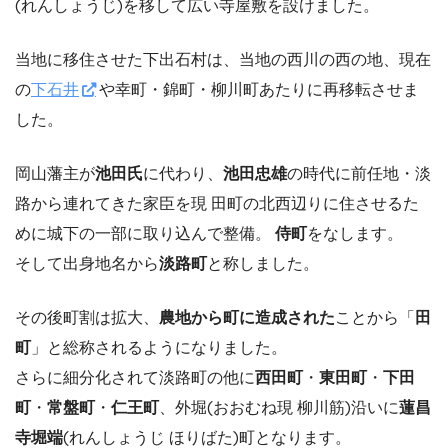
(れんしょうじ)を移して広い寺屋敷を設けました。
当地に移住させた下出石村は、当地の西川の西の地、現在
の
下石井
や幸町・錦町・柳川町あたりに再移転させま
した。
岡山藩主が
池田氏
に代わり、
池田忠雄
の時代に前任地・淡
路から連れてきた家臣を現 田町の北西辺りに住させるた
めに城下の一部に取り込んで整備。
侍町
をなします。
そして出身地名から
淡路町
と称しました。
その後町割は拡大、
農地から町に造成された
ことから「
田
町
」と総称されるようになりました。
さらに細分化されて淡路町の他に
西田町
・
東田町
・
下田
町
・
常盤町
・
仁王町
、外堀(おおむね現 柳川筋)沿いに
蓮昌
寺堀端
(れんしょうじ ほりばた)町となります。