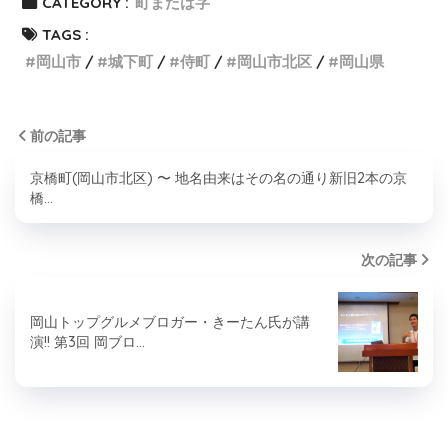
CATEGORY :
町または字
TAGS :
岡山市
城下町
侍町
岡山市北区
岡山県
前の記事
京橋町(岡山市北区) 〜 地名由来はその名の通り新旧2本の京
橋…
次の記事
岡山トップグルメブロガー・きーたん氏が講
演!! 第3回 岡ブロ…