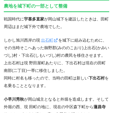
農地を城下町の一部として整備
戦国時代に
宇喜多直家
が岡山城下を建設したときは、田町
周辺はまだ城下外で農地でした。
しかし旭川西岸の現
出石町
を城下に組み込むために、
その当時そこへあった御野郡(みののこおり)上出石(かみい
づし)村・下出石(しもいづし)村の農民を移住させます。
上出石村は現 野田屋町あたりに、下出石村は現在の田町
南部(二丁目)一帯に移住しました。
同時に村名も移ったので、当時の田町は新しい
下出石村
を
名乗ることとなります。
小早川秀秋
が岡山城主となると外堀を造成します。そして
外堀の西、現 田町の地に、現在の中区森下町から
蓮昌寺