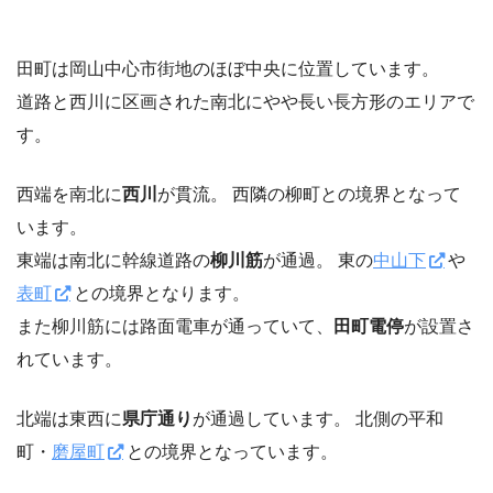
田町は岡山中心市街地のほぼ中央に位置しています。
道路と西川に区画された南北にやや長い長方形のエリアで
す。
西端を南北に
西川
が貫流。 西隣の柳町との境界となって
います。
東端は南北に幹線道路の
柳川筋
が通過。 東の
中山下
や
表町
との境界となります。
また柳川筋には路面電車が通っていて、
田町電停
が設置さ
れています。
北端は東西に
県庁通り
が通過しています。 北側の平和
町・
磨屋町
との境界となっています。