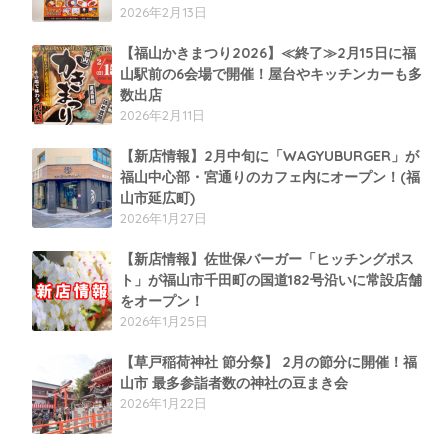
2026年2月13日
【福山かきまつり2026】≪終了≫2月15日に福
山駅前の6会場で開催！屋台やキッチンカーも多
数出店
2026年2月11日
【新店情報】2月中旬に「WAGYUBURGER」が
福山中心部・宮通りのカフェ内にオープン！(福
山市延広町)
2026年1月27日
【新店情報】佐世保バーガー「ヒッチングポス
ト」が福山市千田町の国道182号沿いに常設店舗
をオープン！
2026年1月25日
【草戸稲荷神社 節分祭】 2月の節分に開催！福
山市 最多参詣者数の神社の豆まき会
2026年1月22日