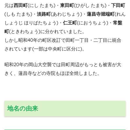
元は
西田町
(にし たまち)・
東田町
(ひがし たまち)・
下田町
(しも たまち)・
淡路町
(あわじちょう)・
蓮昌寺堀端町
(れん
しょうじ ほりばたちょう)・
仁王町
(におうちょう)・
常盤
町
(ときわちょう)に分かれていました。
しかし昭和40年の町区改訂で田町一丁目・二丁目に統合
されています(一部は中央町に区分に)。
昭和20年の岡山大空襲では田町周辺がもっとも被害が大
きく、蓮昌寺などの寺院もほぼ全焼しました。
地名の由来