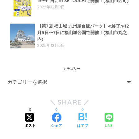
13〜14日にiti SETOUCHIで開催！(福山市西町)
2025年12月9日
【第7回 福山城 九州屋台飯パーク】≪終了≫12
月5日〜7日に福山城公園で開催！(福山市丸之
内)
2025年12月5日
カテゴリー
SHARE
0
0
0
ポスト
シェア
はてブ
LINE