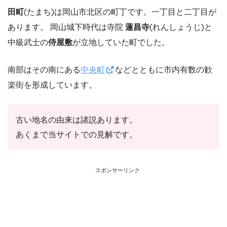
田町
(たまち)は岡山市北区の町丁です。一丁目と二丁目が
あります。 岡山城下時代は寺院
蓮昌寺
(れんしょうじ)と
中級武士の
侍屋敷
が立地していた町でした。
南部はその南にある
中央町
などとともに市内有数の歓
楽街を形成しています。
古い地名の由来は諸説あります。
あくまで当サイトでの見解です。
スポンサーリンク