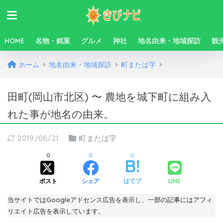
HOME
名物・銘菓
グルメ
神社
地名由来・地域探訪
観
ホーム
地名由来・地域探訪
町または字
田町(岡山市北区) 〜 農地を城下町に組み入
れた事が地名の由来。
2019/06/21
町または字
0
0
0
ポスト
シェア
はてブ
LINE
当サイトではGoogleアドセンス広告を表示し、一部の記事にはアフィ
リエイト広告を表示しています。