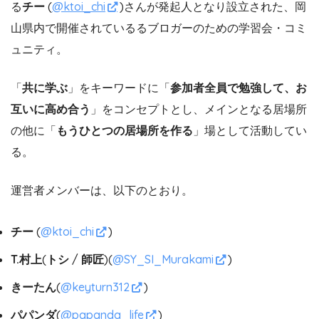
る
チー
(
@ktoi_chi
)さんが発起人となり設立された、岡
山県内で開催されているるブロガーのための学習会・コミ
ュニティ。
「
共に学ぶ
」をキーワードに「
参加者全員で勉強して、お
互いに高め合う
」をコンセプトとし、メインとなる居場所
の他に「
もうひとつの居場所を作る
」場として活動してい
る。
運営者メンバーは、以下のとおり。
チー
(
@ktoi_chi
)
T.村上
(
トシ
/
師匠
)(
@SY_SI_Murakami
)
きーたん
(
@keyturn312
)
パパンダ
(
@papanda_life
)