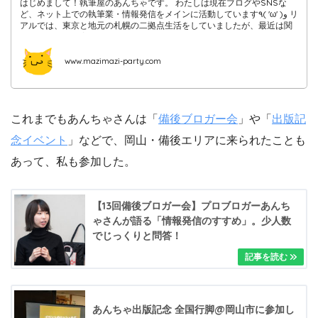
はじめまして！執筆屋のあんちゃです。 わたしは現在ブログやSNSな
ど、ネット上での執筆業・情報発信をメインに活動しています٩( 'ω' )و リ
アルでは、東京と地元の札幌の二拠点生活をしていましたが、最近は関
西に行くことも増えて多拠点生活になっていますｗ
www.mazimazi-party.com
これまでもあんちゃさんは「
備後ブロガー会
」や「
出版記
念イベント
」などで、岡山・備後エリアに来られたことも
あって、私も参加した。
【13回備後ブロガー会】プロブロガーあんち
ゃさんが語る「情報発信のすすめ」。少人数
でじっくりと問答！
あんちゃ出版記念 全国行脚@岡山市に参加し