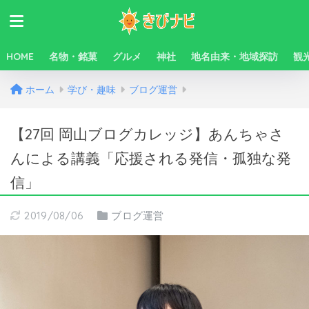
HOME
名物・銘菓
グルメ
神社
地名由来・地域探訪
観
ホーム
学び・趣味
ブログ運営
【27回 岡山ブログカレッジ】あんちゃさ
んによる講義「応援される発信・孤独な発
信」
2019/08/06
ブログ運営