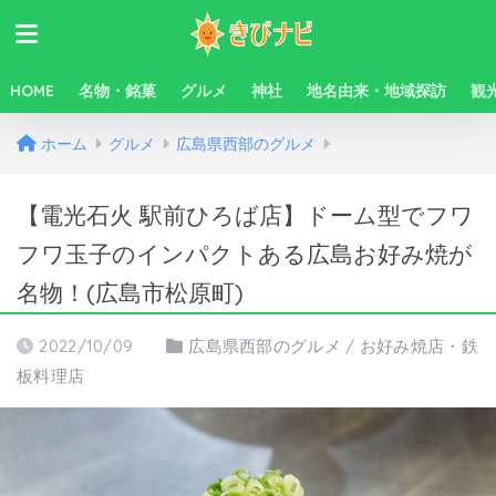
HOME
名物・銘菓
グルメ
神社
地名由来・地域探訪
観
ホーム
グルメ
広島県西部のグルメ
【電光石火 駅前ひろば店】ドーム型でフワ
フワ玉子のインパクトある広島お好み焼が
名物！(広島市松原町)
2022/10/09
広島県西部のグルメ
/
お好み焼店・鉄
板料理店