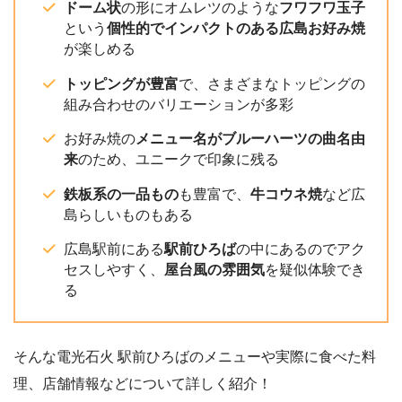
ドーム状
の形にオムレツのような
フワフワ玉子
という
個性的でインパクトのある広島お好み焼
が楽しめる
トッピングが豊富
で、さまざまなトッピングの
組み合わせのバリエーションが多彩
お好み焼の
メニュー名がブルーハーツの曲名由
来
のため、ユニークで印象に残る
鉄板系の一品もの
も豊富で、
牛コウネ焼
など広
島らしいものもある
広島駅前にある
駅前ひろば
の中にあるのでアク
セスしやすく、
屋台風の雰囲気
を疑似体験でき
る
そんな電光石火 駅前ひろばのメニューや実際に食べた料
理、店舗情報などについて詳しく紹介！