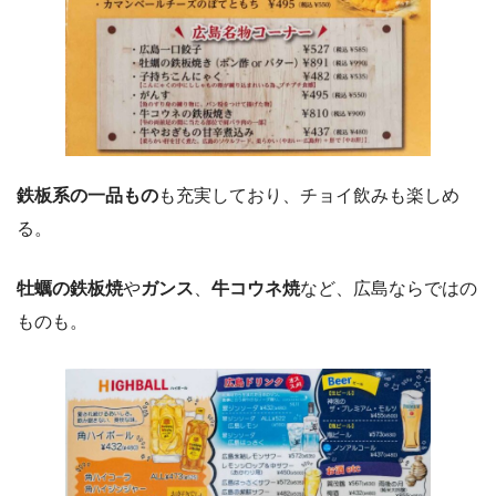
鉄板系の一品もの
も充実しており、チョイ飲みも楽しめ
る。
牡蠣の鉄板焼
や
ガンス
、
牛コウネ焼
など、広島ならではの
ものも。