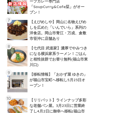
ープカレー専門店
「SoupCurry&Cafe栞」がオー
プン！
【えびめしや】岡山に名物えびめ
しを広めた「いんでいら」系列の
洋食店。岡山市青江・万成、倉敷
市笹沖に店舗あり
【七代目 武道家】濃厚でやみつき
になる横浜家系ラーメン！ごはん
と相性抜群でお替り無料(福山市東
川口)
【移転情報】「おかず屋 ゆきの」
が福山市宝町へ移転し5月23日オ
ープン！
【リリパット】ラインナップ多彩
な老舗パン屋。3月23日に営業終
了し4月2日に御幸へ移転(福山市