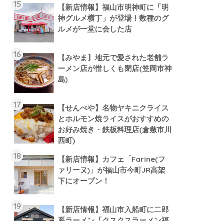
【新店情報】福山市明神町に「明
神グルメ横丁」が登場！数種のグ
ルメが一堂に会した店
【みやま】地元で愛された老舗ラ
ーメン店が惜しくも閉店(笠岡市神
島)
【せんべや】名物ヤキニクライス
とホルモン焼ライスがおすすめの
お好み焼き・鉄板料理店(倉敷市川
西町)
【新店情報】カフェ「Farine(フ
ァリーヌ)」が福山市今町JR高架
下にオープン！
【新店情報】福山市入船町に二郎
系ラーメン「クスクスラーメン福