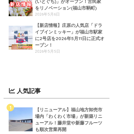
(いとぐち)」がオープン！古民家
をリノベーション(福山市鞆町)
2026年5月6日
【新店情報】庄原の人気店「ドラ
イブインミッキー」が福山市駅家
に2号店を2026年5月11日に正式オ
ープン！
2026年5月5日
人気記事
【リニューアル】福山地方卸売市
場内「わくわく市場」が新築リニ
ューアル！藤井堂や新藤フルーツ
も順次営業再開