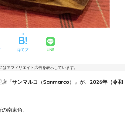
0
ア
はてブ
LINE
事にはアフィリエイト広告を表示しています。
理店『
サンマルコ
（
Sanmarco
）』が、
2026年（令和
所の南東角。