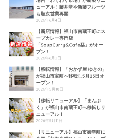
場内「わくわく市場」が新築リニ
ューアル！藤井堂や新藤フルーツ
も順次営業再開
2026年6月4日
【新店情報】福山市南蔵王町にス
ープカレー専門店
「SoupCurry&Cafe栞」がオー
プン！
2026年6月3日
【移転情報】「おかず屋 ゆきの」
が福山市宝町へ移転し5月23日オ
ープン！
2026年5月18日
【移転リニューアル】「まんぷ
く」が福山市南蔵王町へ移転しリ
ニューアル！
2026年5月11日
【リニューアル】福山市御幸町に