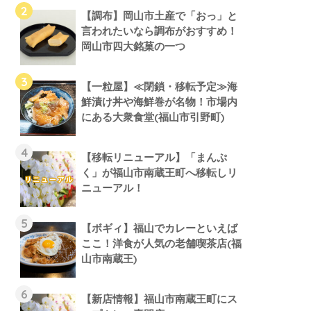
【調布】岡山市土産で「おっ」と
言われたいなら調布がおすすめ！
岡山市四大銘菓の一つ
【一粒屋】≪閉鎖・移転予定≫海
鮮漬け丼や海鮮巻が名物！市場内
にある大衆食堂(福山市引野町)
【移転リニューアル】「まんぷ
く」が福山市南蔵王町へ移転しリ
ニューアル！
【ボギィ】福山でカレーといえば
ここ！洋食が人気の老舗喫茶店(福
山市南蔵王)
【新店情報】福山市南蔵王町にス