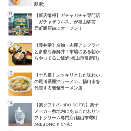
駅家)
【新店情報】ガチャガチャ専門店
「ガチャザウルス」が福山駅前・
元町商店街にオープン！
【藤井堂】名物・肉厚アジフライ
と多彩な海鮮丼！市場にある朝か
らやってるご飯処(福山市引野町)
【十八番】スッキリとした味わい
の尾道系醤油ラーメン。福山市を
代表する老舗ラーメン店
【素ソフト(SHIRO SOFT)】菓子
メーカー敷地内にあるこだわりソ
フトクリーム専門店(福山市曙町
AKEBONO PICNIC)