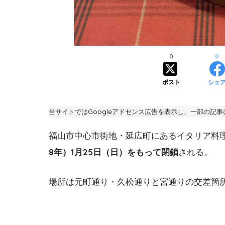
0
0
ポスト
シェ
当サイトではGoogleアドセンス広告を表示し、一部の記
福山市中心市街地・延広町にあるイタリア料
8年）1月25日（日）をもって閉鎖
される。
場所は元町通り・久松通りと宮通りの交差箇