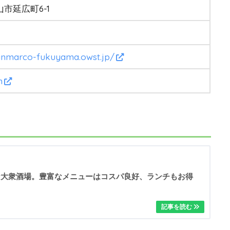
市延広町6-1
sanmarco-fukuyama.owst.jp/
m
な大衆酒場。豊富なメニューはコスパ良好、ランチもお得