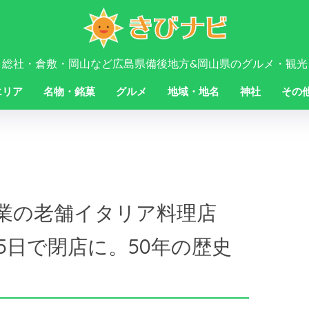
・総社・倉敷・岡山など広島県備後地方&岡山県のグルメ・観光
エリア
名物・銘菓
グルメ
地域・地名
神社
その
創業の老舗イタリア料理店
5日で閉店に。50年の歴史