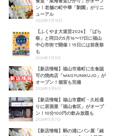
食堂「菜海食堂ひかり」がオープ
ン！老舗の町中華「劉園」がリニ
ューアル
2026年5月10日
【ふくやま大道芸2026】「ばら
祭」と同日の5月16〜17日に福山
中心市街で開催！15日には前夜祭
も
2026年5月9日
【新店情報】福山市港町に生食認
可の焼肉店「WAGYUNIKUJO」が
オープン！個室も完備
2026年5月8日
【新店情報】福山市霞町・久松通
りに居酒屋「福山食区」がオープ
ン！10分100円の飲み放題も
2026年5月7日
【新店情報】鞆の浦にパン屋「緒