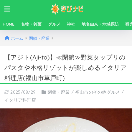
HOME
名物・銘菓
グルメ
神社
地名由来・地域探訪
観
ホーム
閉鎖・廃業
【アジト(Aji-to)】≪閉鎖≫野菜タップリの
パスタや本格リゾットが楽しめるイタリア
料理店(福山市草戸町)
2025/08/29
閉鎖・廃業
/
福山市のその他グルメ
/
イタリア料理店