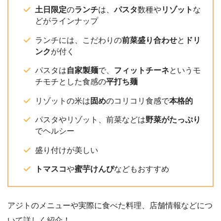
土日限定
の
ランチ
は、
パスタ
数種や
リゾット
な
どがラインナップ
ランチには、こだわりの
前菜盛り合わせ
と
ドリ
ンク
が付く
パスタは
自家製麺
で、
フィットチーネ
というモ
チモチとした食感の
平打ち麺
リゾットの米は
固め
のコリコリ食感で
本格的
パスタやリゾット、前菜などは
野菜がたっぷり
でヘルシー
盛り付けが美しい
トマスコ
や
蜜芋けんぴ
などもおすすめ
アジトのメニューや実際に食べた料理、店舗情報などにつ
いて詳しく紹介！