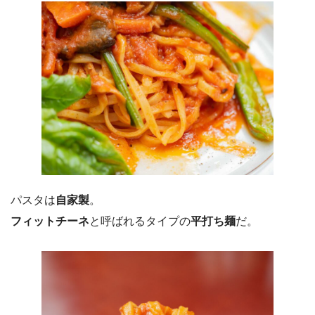
パスタは
自家製
。
フィットチーネ
と呼ばれるタイプの
平打ち麺
だ。