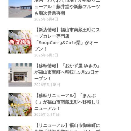
場内「わくわく市場」が新築リニ
ューアル！藤井堂や新藤フルーツ
も順次営業再開
2026年6月4日
【新店情報】福山市南蔵王町にス
ープカレー専門店
「SoupCurry&Cafe栞」がオー
プン！
2026年6月3日
【移転情報】「おかず屋 ゆきの」
が福山市宝町へ移転し5月23日オ
ープン！
2026年5月18日
【移転リニューアル】「まんぷ
く」が福山市南蔵王町へ移転しリ
ニューアル！
2026年5月11日
【リニューアル】福山市御幸町に