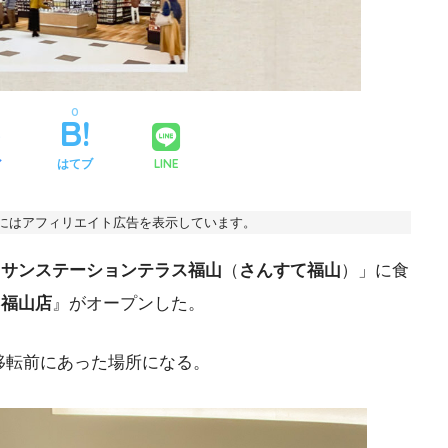
0
ア
はてブ
LINE
事にはアフィリエイト広告を表示しています。
「
サンステーションテラス福山
（
さんすて福山
）」に食
て福山店
』がオープンした。
移転前にあった場所になる。