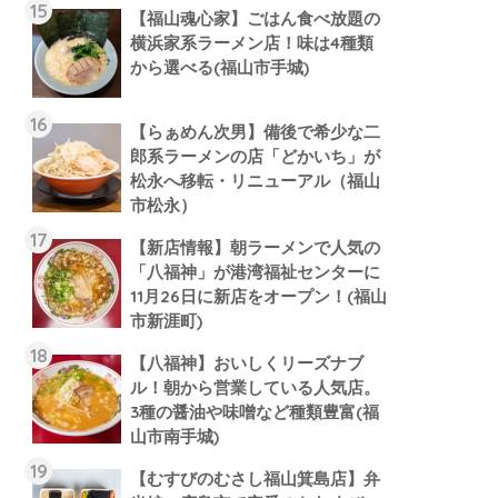
【福山魂心家】ごはん食べ放題の
横浜家系ラーメン店！味は4種類
から選べる(福山市手城)
【らぁめん次男】備後で希少な二
郎系ラーメンの店「どかいち」が
松永へ移転・リニューアル（福山
市松永）
【新店情報】朝ラーメンで人気の
「八福神」が港湾福祉センターに
11月26日に新店をオープン！(福山
市新涯町)
【八福神】おいしくリーズナブ
ル！朝から営業している人気店。
3種の醤油や味噌など種類豊富(福
山市南手城)
【むすびのむさし福山箕島店】弁