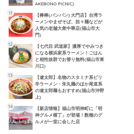
AKEBONO PICNIC)
【棒棒(バンバン) 大門店】台湾ラ
ーメンやまぜそば、担々麺などが
人気の老舗大衆中華店(福山市大
門)
【七代目 武道家】濃厚でやみつき
になる横浜家系ラーメン！ごはん
と相性抜群でお替り無料(福山市東
川口)
【遼太郎】名物のスタミナ系ピリ
辛ラーメン・朱丸麺のほか尾道系
の遼太郎麺もおすすめ(福山市沖野
上)
【新店情報】福山市明神町に「明
神グルメ横丁」が登場！数種のグ
ルメが一堂に会した店