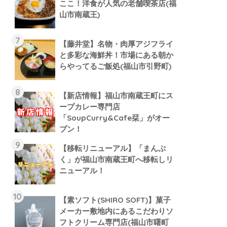
ここ！洋食が人気の老舗喫茶店(福
山市南蔵王)
【藤井堂】名物・肉厚アジフライ
と多彩な海鮮丼！市場にある朝か
らやってるご飯処(福山市引野町)
【新店情報】福山市南蔵王町にス
ープカレー専門店
「SoupCurry&Cafe栞」がオー
プン！
【移転リニューアル】「まんぷ
く」が福山市南蔵王町へ移転しリ
ニューアル！
【素ソフト(SHIRO SOFT)】菓子
メーカー敷地内にあるこだわりソ
フトクリーム専門店(福山市曙町