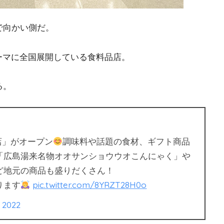
で向かい側だ。
をテーマに全国展開している食料品店。
る。
山店」がオープン
調味料や話題の食材、ギフト商品
「広島湯来名物オオサンショウウオこんにゃく」や
ど地元の商品も盛りだくさん！
ります
pic.twitter.com/8YRZT28H0o
, 2022