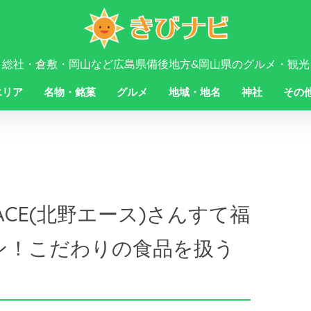
・総社・倉敷・岡山など広島県備後地方&岡山県のグルメ・観光
エリア
名物・銘菓
グルメ
地域・地名
神社
その
 ACE(北野エース)さんすて福
プン！こだわりの食品を扱う