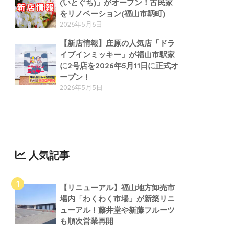
(いとぐち)」がオープン！古民家
をリノベーション(福山市鞆町)
2026年5月6日
【新店情報】庄原の人気店「ドラ
イブインミッキー」が福山市駅家
に2号店を2026年5月11日に正式オ
ープン！
2026年5月5日
人気記事
【リニューアル】福山地方卸売市
場内「わくわく市場」が新築リニ
ューアル！藤井堂や新藤フルーツ
も順次営業再開