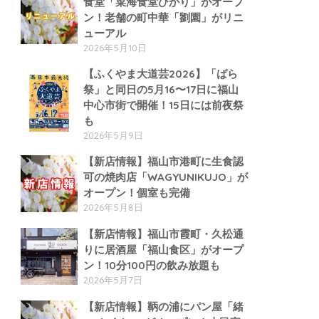
食堂「菜海食堂ひかり」がオープ
ン！老舗の町中華「劉園」がリニ
ューアル
2026年5月10日
【ふくやま大道芸2026】「ばら
祭」と同日の5月16〜17日に福山
中心市街で開催！15日には前夜祭
も
2026年5月9日
【新店情報】福山市港町に生食認
可の焼肉店「WAGYUNIKUJO」が
オープン！個室も完備
2026年5月8日
【新店情報】福山市霞町・久松通
りに居酒屋「福山食区」がオープ
ン！10分100円の飲み放題も
2026年5月7日
【新店情報】鞆の浦にパン屋「緒