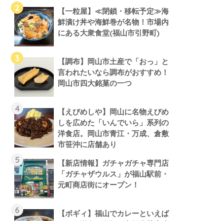
【一粒屋】≪閉鎖・移転予定≫海
鮮漬け丼や海鮮巻が名物！市場内
にある大衆食堂(福山市引野町)
【調布】岡山市土産で「おっ」と
言われたいなら調布がおすすめ！
岡山市四大銘菓の一つ
【えびめしや】岡山に名物えびめ
しを広めた「いんでいら」系列の
洋食店。岡山市青江・万成、倉敷
市笹沖に店舗あり
【新店情報】ガチャガチャ専門店
「ガチャザウルス」が福山駅前・
元町商店街にオープン！
【ボギィ】福山でカレーといえば