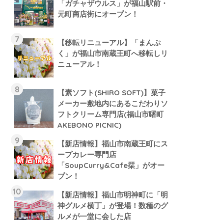
「ガチャザウルス」が福山駅前・
元町商店街にオープン！
【移転リニューアル】「まんぷ
く」が福山市南蔵王町へ移転しリ
ニューアル！
【素ソフト(SHIRO SOFT)】菓子
メーカー敷地内にあるこだわりソ
フトクリーム専門店(福山市曙町
AKEBONO PICNIC)
【新店情報】福山市南蔵王町にス
ープカレー専門店
「SoupCurry&Cafe栞」がオー
プン！
【新店情報】福山市明神町に「明
神グルメ横丁」が登場！数種のグ
ルメが一堂に会した店