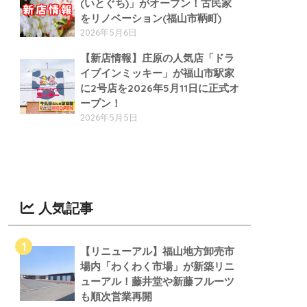
(いとぐち)」がオープン！古民家
をリノベーション(福山市鞆町)
2026年5月6日
【新店情報】庄原の人気店「ドラ
イブインミッキー」が福山市駅家
に2号店を2026年5月11日に正式オ
ープン！
2026年5月5日
人気記事
【リニューアル】福山地方卸売市
場内「わくわく市場」が新築リニ
ューアル！藤井堂や新藤フルーツ
も順次営業再開