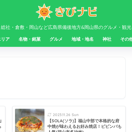
・総社・倉敷・岡山など広島県備後地方&岡山県のグルメ・観光
エリア
名物・銘菓
グルメ
地域・地名
神社
その
2023.11.26 Sun
山
【SOLA(ソラ)】福山中部で本格的な府
ら
中焼が味わえるお好み焼店！ピビンバも