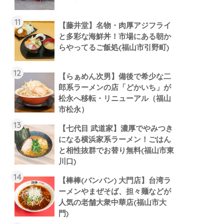
【藤井堂】名物・肉厚アジフライ
と多彩な海鮮丼！市場にある朝か
らやってるご飯処(福山市引野町)
【らぁめん次男】備後で希少な二
郎系ラーメンの店「どかいち」が
松永へ移転・リニューアル（福山
市松永）
【七代目 武道家】濃厚でやみつき
になる横浜家系ラーメン！ごはん
と相性抜群でお替り無料(福山市東
川口)
【棒棒(バンバン) 大門店】台湾ラ
ーメンやまぜそば、担々麺などが
人気の老舗大衆中華店(福山市大
門)