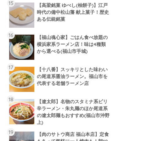
【高梁銘菓 ゆべし(柚餅子)】江戸
時代の備中松山藩 献上菓子！歴史
ある伝統銘菓
【福山魂心家】ごはん食べ放題の
横浜家系ラーメン店！味は4種類
から選べる(福山市手城)
【十八番】スッキリとした味わい
の尾道系醤油ラーメン。福山市を
代表する老舗ラーメン店
【遼太郎】名物のスタミナ系ピリ
辛ラーメン・朱丸麺のほか尾道系
の遼太郎麺もおすすめ(福山市沖野
上)
【肉のサトウ商店 福山本店】定食