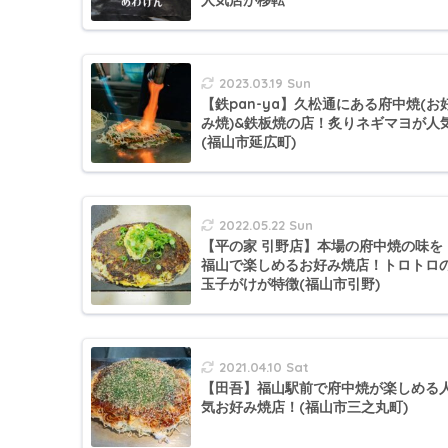
人気店が移転
2023.03.19 Sun
【鉄pan-ya】久松通にある府中焼(お
み焼)&鉄板焼の店！炙りネギマヨが人
(福山市延広町)
2022.05.22 Sun
【平の家 引野店】本場の府中焼の味を
福山で楽しめるお好み焼店！トロトロ
玉子がけが特徴(福山市引野)
2021.04.10 Sat
【田吾】福山駅前で府中焼が楽しめる
気お好み焼店！(福山市三之丸町)