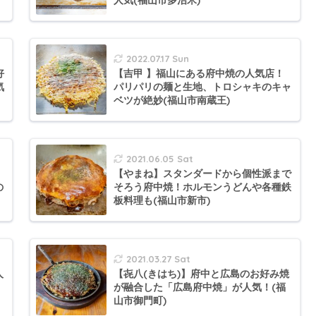
人気(福山市多治米)
2022.07.17 Sun
好
【吉甲 】福山にある府中焼の人気店！
気
パリパリの麺と生地、トロシャキのキャ
ベツが絶妙(福山市南蔵王)
2021.06.05 Sat
【やまね】スタンダードから個性派まで
の
そろう府中焼！ホルモンうどんや各種鉄
板料理も(福山市新市)
2021.03.27 Sat
人
【㐂八(きはち)】府中と広島のお好み焼
が融合した「広島府中焼」が人気！(福
山市御門町)