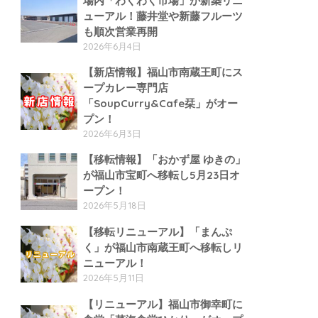
場内「わくわく市場」が新築リニ
ューアル！藤井堂や新藤フルーツ
も順次営業再開
2026年6月4日
【新店情報】福山市南蔵王町にス
ープカレー専門店
「SoupCurry&Cafe栞」がオー
プン！
2026年6月3日
【移転情報】「おかず屋 ゆきの」
が福山市宝町へ移転し5月23日オ
ープン！
2026年5月18日
【移転リニューアル】「まんぷ
く」が福山市南蔵王町へ移転しリ
ニューアル！
2026年5月11日
【リニューアル】福山市御幸町に