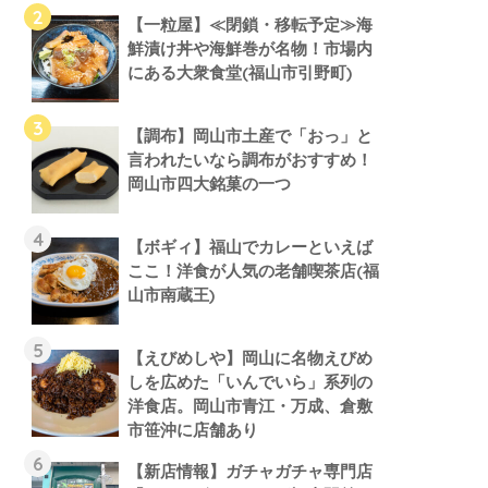
【一粒屋】≪閉鎖・移転予定≫海
鮮漬け丼や海鮮巻が名物！市場内
にある大衆食堂(福山市引野町)
【調布】岡山市土産で「おっ」と
言われたいなら調布がおすすめ！
岡山市四大銘菓の一つ
【ボギィ】福山でカレーといえば
ここ！洋食が人気の老舗喫茶店(福
山市南蔵王)
【えびめしや】岡山に名物えびめ
しを広めた「いんでいら」系列の
洋食店。岡山市青江・万成、倉敷
市笹沖に店舗あり
【新店情報】ガチャガチャ専門店