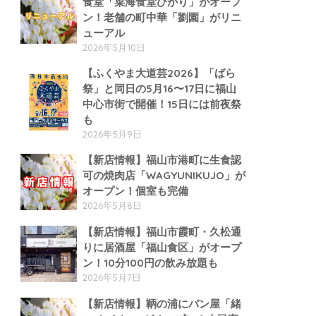
食堂「菜海食堂ひかり」がオープ
ン！老舗の町中華「劉園」がリニ
ューアル
2026年5月10日
【ふくやま大道芸2026】「ばら
祭」と同日の5月16〜17日に福山
中心市街で開催！15日には前夜祭
も
2026年5月9日
【新店情報】福山市港町に生食認
可の焼肉店「WAGYUNIKUJO」が
オープン！個室も完備
2026年5月8日
【新店情報】福山市霞町・久松通
りに居酒屋「福山食区」がオープ
ン！10分100円の飲み放題も
2026年5月7日
【新店情報】鞆の浦にパン屋「緒