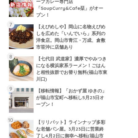
ープカレー専門店
「SoupCurry&Cafe栞」がオー
プン！
【えびめしや】岡山に名物えびめ
しを広めた「いんでいら」系列の
洋食店。岡山市青江・万成、倉敷
市笹沖に店舗あり
【七代目 武道家】濃厚でやみつき
になる横浜家系ラーメン！ごはん
と相性抜群でお替り無料(福山市東
川口)
【移転情報】「おかず屋 ゆきの」
が福山市宝町へ移転し5月23日オ
ープン！
【リリパット】ラインナップ多彩
な老舗パン屋。3月23日に営業終
了し4月2日に御幸へ移転(福山市