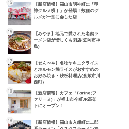
【新店情報】福山市明神町に「明
神グルメ横丁」が登場！数種のグ
ルメが一堂に会した店
【みやま】地元で愛された老舗ラ
ーメン店が惜しくも閉店(笠岡市神
島)
【せんべや】名物ヤキニクライス
とホルモン焼ライスがおすすめの
お好み焼き・鉄板料理店(倉敷市川
西町)
【新店情報】カフェ「Farine(フ
ァリーヌ)」が福山市今町JR高架
下にオープン！
【新店情報】福山市入船町に二郎
系ラーメン「クスクスラーメン福