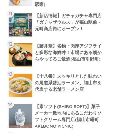
駅家)
【新店情報】ガチャガチャ専門店
「ガチャザウルス」が福山駅前・
元町商店街にオープン！
【藤井堂】名物・肉厚アジフライ
と多彩な海鮮丼！市場にある朝か
らやってるご飯処(福山市引野町)
【十八番】スッキリとした味わい
の尾道系醤油ラーメン。福山市を
代表する老舗ラーメン店
【素ソフト(SHIRO SOFT)】菓子
メーカー敷地内にあるこだわりソ
フトクリーム専門店(福山市曙町
AKEBONO PICNIC)