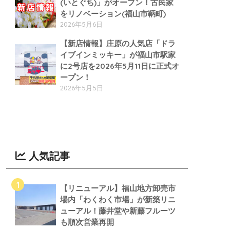
(いとぐち)」がオープン！古民家
をリノベーション(福山市鞆町)
2026年5月6日
【新店情報】庄原の人気店「ドラ
イブインミッキー」が福山市駅家
に2号店を2026年5月11日に正式オ
ープン！
2026年5月5日
人気記事
【リニューアル】福山地方卸売市
場内「わくわく市場」が新築リニ
ューアル！藤井堂や新藤フルーツ
も順次営業再開