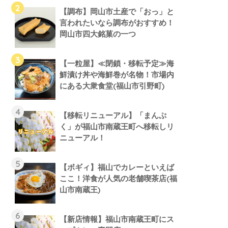
【調布】岡山市土産で「おっ」と
言われたいなら調布がおすすめ！
岡山市四大銘菓の一つ
【一粒屋】≪閉鎖・移転予定≫海
鮮漬け丼や海鮮巻が名物！市場内
にある大衆食堂(福山市引野町)
【移転リニューアル】「まんぷ
く」が福山市南蔵王町へ移転しリ
ニューアル！
【ボギィ】福山でカレーといえば
ここ！洋食が人気の老舗喫茶店(福
山市南蔵王)
【新店情報】福山市南蔵王町にス