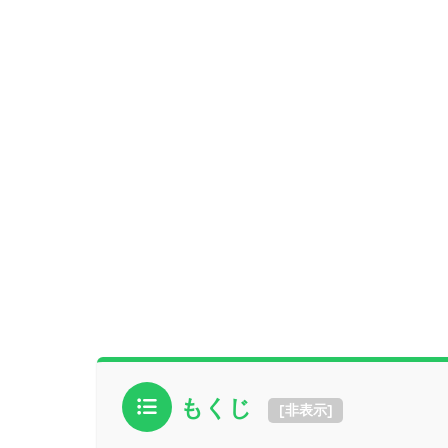
もくじ
[
非表示
]