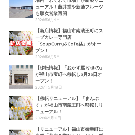
場内「わくわく市場」が新築リニ
ューアル！藤井堂や新藤フルーツ
も順次営業再開
2026年6月4日
【新店情報】福山市南蔵王町にス
ープカレー専門店
「SoupCurry&Cafe栞」がオー
プン！
2026年6月3日
【移転情報】「おかず屋 ゆきの」
が福山市宝町へ移転し5月23日オ
ープン！
2026年5月18日
【移転リニューアル】「まんぷ
く」が福山市南蔵王町へ移転しリ
ニューアル！
2026年5月11日
【リニューアル】福山市御幸町に