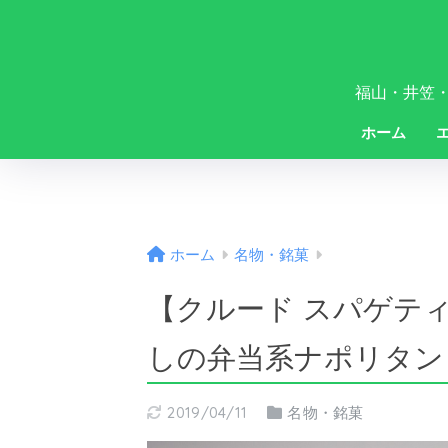
福山・井笠
ホーム
ホーム
名物・銘菓
【クルード スパゲテ
しの弁当系ナポリタン
2019/04/11
名物・銘菓