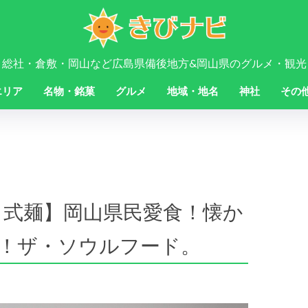
・総社・倉敷・岡山など広島県備後地方&岡山県のグルメ・観光
エリア
名物・銘菓
グルメ
地域・地名
神社
その
ィ式麺】岡山県民愛食！懐か
！ザ・ソウルフード。