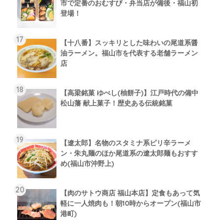
市で定番のおむすび・弁当店が備後・福山初
登場！
【十八番】スッキリとした味わいの尾道系醤
油ラーメン。福山市を代表する老舗ラーメン
店
【高梁銘菓 ゆべし(柚餅子)】江戸時代の備中
松山藩 献上菓子！歴史ある伝統銘菓
【遼太郎】名物のスタミナ系ピリ辛ラーメ
ン・朱丸麺のほか尾道系の遼太郎麺もおすす
め(福山市沖野上)
【肉のサトウ商店 福山本店】定食もあって気
軽に一人焼肉も！朝10時からオープン(福山市
港町)