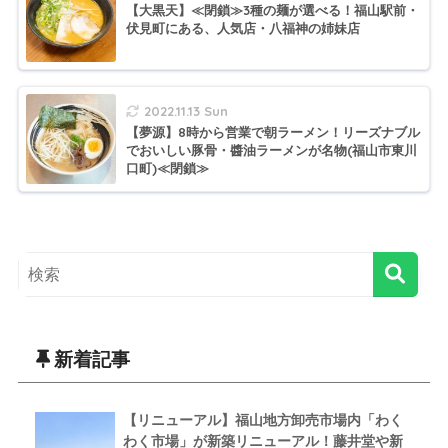
【大黒天】≪閉鎖≫3種の麺が選べる！福山駅前・
伏見町にある、人気店・八福神の姉妹店
2022.11.13 Sun
【夢源】8時から営業で朝ラーメン！リーズナブル
でおいしい豚骨・醬油ラーメンが名物(福山市東川
口町)≪閉鎖≫
新着記事
【リニューアル】福山地方卸売市場内「わく
わく市場」が新築リニューアル！藤井堂や新