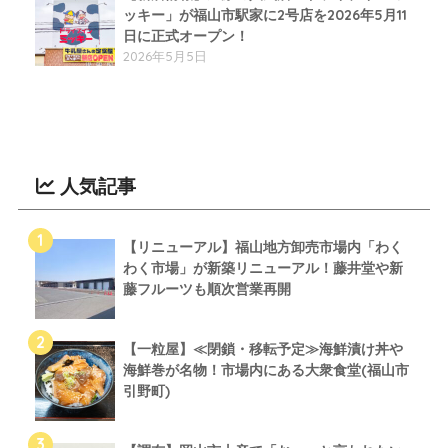
ッキー」が福山市駅家に2号店を2026年5月11
日に正式オープン！
2026年5月5日
人気記事
【リニューアル】福山地方卸売市場内「わく
わく市場」が新築リニューアル！藤井堂や新
藤フルーツも順次営業再開
【一粒屋】≪閉鎖・移転予定≫海鮮漬け丼や
海鮮巻が名物！市場内にある大衆食堂(福山市
引野町)