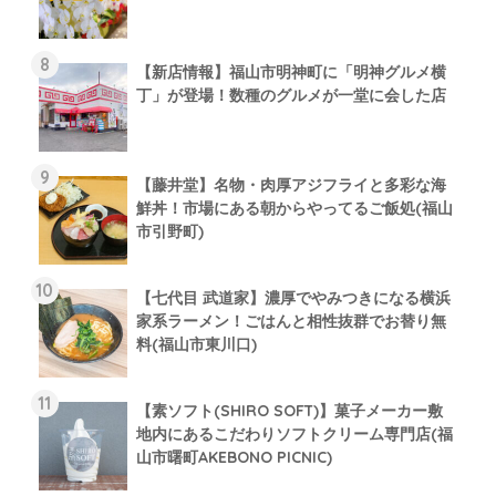
【新店情報】福山市明神町に「明神グルメ横
丁」が登場！数種のグルメが一堂に会した店
【藤井堂】名物・肉厚アジフライと多彩な海
鮮丼！市場にある朝からやってるご飯処(福山
市引野町)
【七代目 武道家】濃厚でやみつきになる横浜
家系ラーメン！ごはんと相性抜群でお替り無
料(福山市東川口)
【素ソフト(SHIRO SOFT)】菓子メーカー敷
地内にあるこだわりソフトクリーム専門店(福
山市曙町AKEBONO PICNIC)