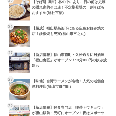
【そば処 博吉】林の中にあり、目の前は史跡
の隠れ家的そば店！不定期登場の十割そばも
おすすめ(総社市宿)
【勝成】福山駅高架下にある広島お好み焼の
店！鉄板焼も充実(福山市三之丸)
【新店情報】福山市霞町・久松通りに居酒屋
「福山食区」がオープン！10分100円の飲み放
題も
【味仙】台湾ラーメンが名物！人気の老舗台
湾料理店(福山市御門町)
【新店情報】軽食専門店「喫茶トウキョウ」
が福山駅前・元町にオープン！夜はスポーツ