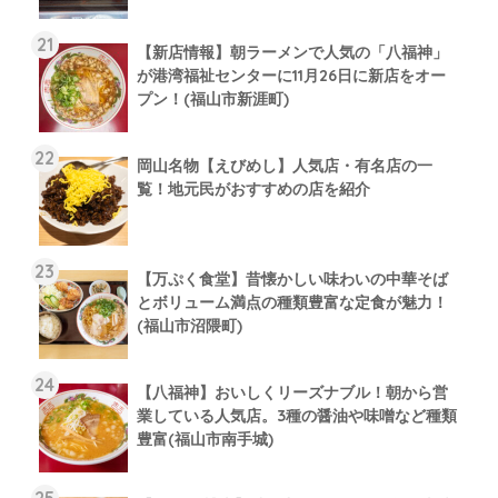
【新店情報】朝ラーメンで人気の「八福神」
が港湾福祉センターに11月26日に新店をオー
プン！(福山市新涯町)
岡山名物【えびめし】人気店・有名店の一
覧！地元民がおすすめの店を紹介
【万ぷく食堂】昔懐かしい味わいの中華そば
とボリューム満点の種類豊富な定食が魅力！
(福山市沼隈町)
【八福神】おいしくリーズナブル！朝から営
業している人気店。3種の醤油や味噌など種類
豊富(福山市南手城)