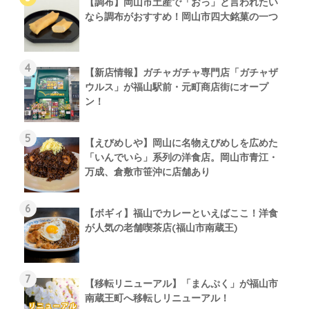
【調布】岡山市土産で「おっ」と言われたい
なら調布がおすすめ！岡山市四大銘菓の一つ
【新店情報】ガチャガチャ専門店「ガチャザ
ウルス」が福山駅前・元町商店街にオープ
ン！
【えびめしや】岡山に名物えびめしを広めた
「いんでいら」系列の洋食店。岡山市青江・
万成、倉敷市笹沖に店舗あり
【ボギィ】福山でカレーといえばここ！洋食
が人気の老舗喫茶店(福山市南蔵王)
【移転リニューアル】「まんぷく」が福山市
南蔵王町へ移転しリニューアル！