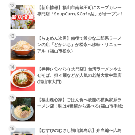
【新店情報】福山市南蔵王町にスープカレー
専門店「SoupCurry&Cafe栞」がオープン！
【らぁめん次男】備後で希少な二郎系ラーメ
ンの店「どかいち」が松永へ移転・リニュー
アル（福山市松永）
【棒棒(バンバン) 大門店】台湾ラーメンやま
ぜそば、担々麺などが人気の老舗大衆中華店
(福山市大門)
【福山魂心家】ごはん食べ放題の横浜家系ラ
ーメン店！味は4種類から選べる(福山市手城)
【むすびのむさし福山箕島店】弁当編〜広島