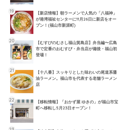
【新店情報】朝ラーメンで人気の「八福神」
が港湾福祉センターに11月26日に新店をオー
プン！(福山市新涯町)
【むすびのむさし福山箕島店】弁当編〜広島
市で定番のおむすび・弁当店が備後・福山初
登場！
【十八番】スッキリとした味わいの尾道系醤
油ラーメン。福山市を代表する老舗ラーメン
店
【移転情報】「おかず屋 ゆきの」が福山市宝
町へ移転し5月23日オープン！