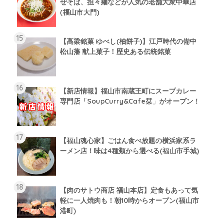
ぜそば、担々麺などが人気の老舗大衆中華店
(福山市大門)
【高梁銘菓 ゆべし(柚餅子)】江戸時代の備中
松山藩 献上菓子！歴史ある伝統銘菓
【新店情報】福山市南蔵王町にスープカレー
専門店「SoupCurry&Cafe栞」がオープン！
【福山魂心家】ごはん食べ放題の横浜家系ラ
ーメン店！味は4種類から選べる(福山市手城)
【肉のサトウ商店 福山本店】定食もあって気
軽に一人焼肉も！朝10時からオープン(福山市
港町)