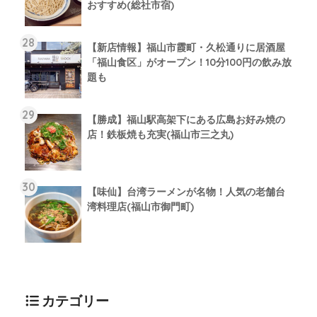
おすすめ(総社市宿)
【新店情報】福山市霞町・久松通りに居酒屋
「福山食区」がオープン！10分100円の飲み放
題も
【勝成】福山駅高架下にある広島お好み焼の
店！鉄板焼も充実(福山市三之丸)
【味仙】台湾ラーメンが名物！人気の老舗台
湾料理店(福山市御門町)
カテゴリー