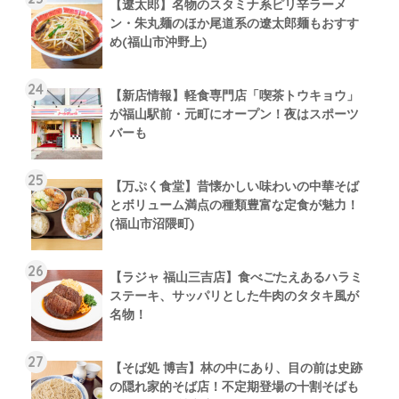
【遼太郎】名物のスタミナ系ピリ辛ラーメ
ン・朱丸麺のほか尾道系の遼太郎麺もおすす
め(福山市沖野上)
【新店情報】軽食専門店「喫茶トウキョウ」
が福山駅前・元町にオープン！夜はスポーツ
バーも
【万ぷく食堂】昔懐かしい味わいの中華そば
とボリューム満点の種類豊富な定食が魅力！
(福山市沼隈町)
【ラジャ 福山三吉店】食べごたえあるハラミ
ステーキ、サッパリとした牛肉のタタキ風が
名物！
【そば処 博吉】林の中にあり、目の前は史跡
の隠れ家的そば店！不定期登場の十割そばも