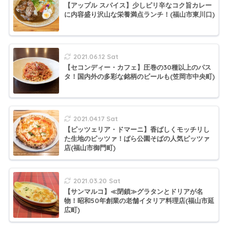
【アップル スパイス】少しピリ辛なコク旨カレー
に内容盛り沢山な栄養満点ランチ！(福山市東川口)
2021.06.12 Sat
【セコンディー・カフェ】圧巻の30種以上のパス
タ！国内外の多彩な銘柄のビールも(笠岡市中央町)
2021.04.17 Sat
【ピッツェリア・ドマーニ】香ばしくモッチリし
た生地のピッツァ！ばら公園そばの人気ピッツァ
店(福山市御門町)
2021.03.20 Sat
【サンマルコ】≪閉鎖≫グラタンとドリアが名
物！昭和50年創業の老舗イタリア料理店(福山市延
広町)