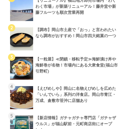
【リニューアル】福山地方卸売市場内「わく
わく市場」が新築リニューアル！藤井堂や新
藤フルーツも順次営業再開
【調布】岡山市土産で「おっ」と言われたい
なら調布がおすすめ！岡山市四大銘菓の一つ
【一粒屋】≪閉鎖・移転予定≫海鮮漬け丼や
海鮮巻が名物！市場内にある大衆食堂(福山市
引野町)
【えびめしや】岡山に名物えびめしを広めた
「いんでいら」系列の洋食店。岡山市青江・
万成、倉敷市笹沖に店舗あり
【新店情報】ガチャガチャ専門店「ガチャザ
ウルス」が福山駅前・元町商店街にオープ