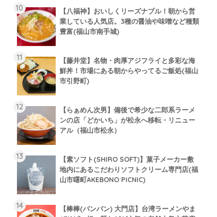
【八福神】おいしくリーズナブル！朝から営
業している人気店。3種の醤油や味噌など種類
豊富(福山市南手城)
【藤井堂】名物・肉厚アジフライと多彩な海
鮮丼！市場にある朝からやってるご飯処(福山
市引野町)
【らぁめん次男】備後で希少な二郎系ラーメ
ンの店「どかいち」が松永へ移転・リニュー
アル（福山市松永）
【素ソフト(SHIRO SOFT)】菓子メーカー敷
地内にあるこだわりソフトクリーム専門店(福
山市曙町AKEBONO PICNIC)
【棒棒(バンバン) 大門店】台湾ラーメンやま