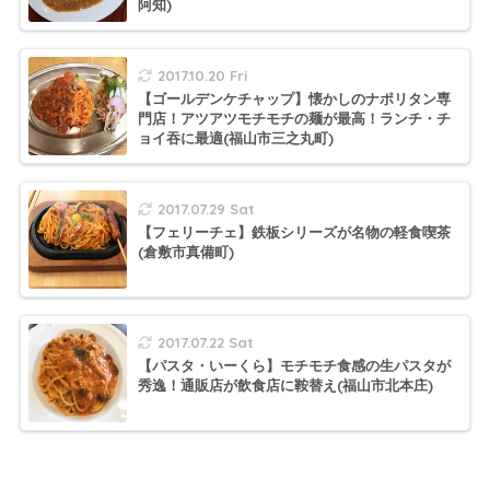
阿知)
2017.10.20 Fri
【ゴールデンケチャップ】懐かしのナポリタン専
門店！アツアツモチモチの麺が最高！ランチ・チ
ョイ吞に最適(福山市三之丸町)
2017.07.29 Sat
【フェリーチェ】鉄板シリーズが名物の軽食喫茶
(倉敷市真備町)
2017.07.22 Sat
【パスタ・いーくら】モチモチ食感の生パスタが
秀逸！通販店が飲食店に鞍替え(福山市北本庄)