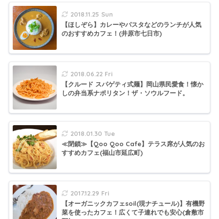
2018.11.25 Sun
【ほしぞら】カレーやパスタなどのランチが人気
のおすすめカフェ！(井原市七日市)
2018.06.22 Fri
【クルード スパゲティ式麺】岡山県民愛食！懐か
しの弁当系ナポリタン！ザ・ソウルフード。
2018.01.30 Tue
≪閉鎖≫【Qoo Qoo Cafe】テラス席が人気のお
すすめカフェ(福山市延広町)
2017.12.29 Fri
【オーガニックカフェsoil(現ナチュール)】有機野
菜を使ったカフェ！広くて子連れでも安心(倉敷市