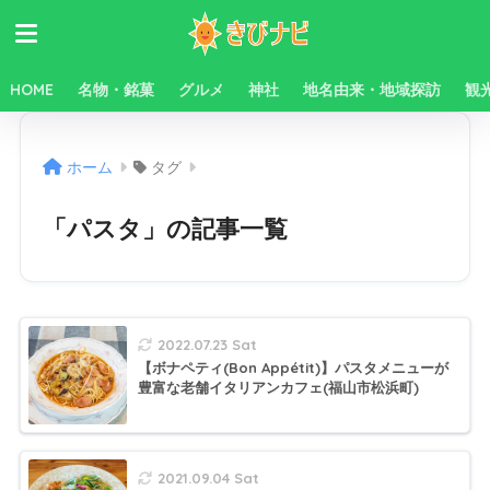
HOME
名物・銘菓
グルメ
神社
地名由来・地域探訪
観
ホーム
タグ
「パスタ」の記事一覧
2022.07.23 Sat
【ボナペティ(Bon Appétit)】パスタメニューが
豊富な老舗イタリアンカフェ(福山市松浜町)
2021.09.04 Sat