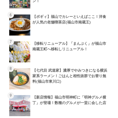
ン！
【ボギィ】福山でカレーといえばここ！洋食
が人気の老舗喫茶店(福山市南蔵王)
【移転リニューアル】「まんぷく」が福山市
南蔵王町へ移転しリニューアル！
【七代目 武道家】濃厚でやみつきになる横浜
家系ラーメン！ごはんと相性抜群でお替り無
料(福山市東川口)
【新店情報】福山市明神町に「明神グルメ横
丁」が登場！数種のグルメが一堂に会した店