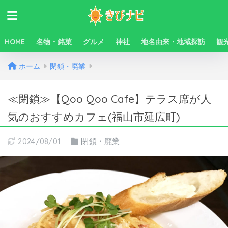
HOME
名物・銘菓
グルメ
神社
地名由来・地域探訪
観
ホーム
閉鎖・廃業
≪閉鎖≫【Qoo Qoo Cafe】テラス席が人
気のおすすめカフェ(福山市延広町)
2024/08/01
閉鎖・廃業