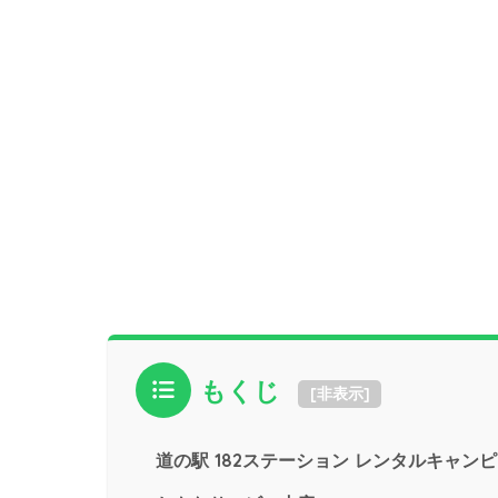
もくじ
[
非表示
]
道の駅 182ステーション レンタルキャン