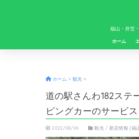
福山・井笠
ホーム
ホーム
観光
道の駅さんわ182ス
ピングカーのサービス
2022/08/06
観光
/
新店情報 (福