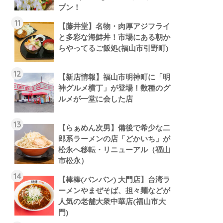
プン！
【藤井堂】名物・肉厚アジフライ
と多彩な海鮮丼！市場にある朝か
らやってるご飯処(福山市引野町)
【新店情報】福山市明神町に「明
神グルメ横丁」が登場！数種のグ
ルメが一堂に会した店
【らぁめん次男】備後で希少な二
郎系ラーメンの店「どかいち」が
松永へ移転・リニューアル（福山
市松永）
【棒棒(バンバン) 大門店】台湾ラ
ーメンやまぜそば、担々麺などが
人気の老舗大衆中華店(福山市大
門)