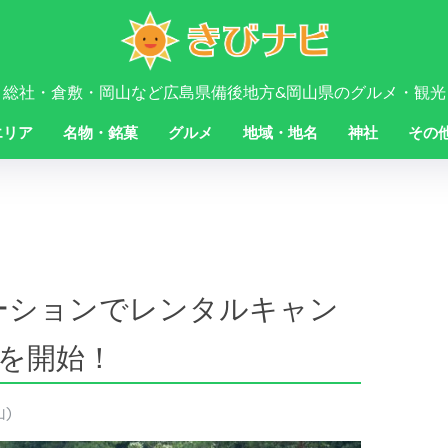
・総社・倉敷・岡山など広島県備後地方&岡山県のグルメ・観光
エリア
名物・銘菓
グルメ
地域・地名
神社
その
テーションでレンタルキャン
を開始！
山)