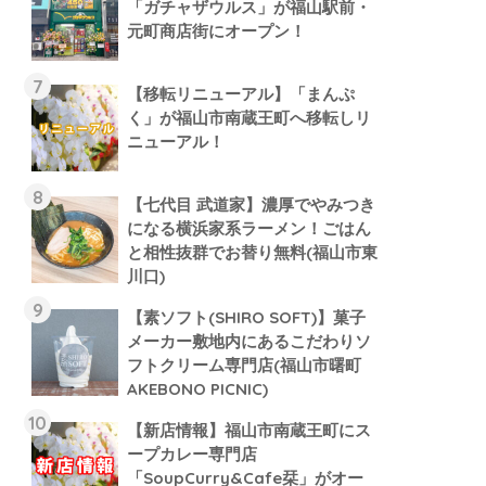
「ガチャザウルス」が福山駅前・
元町商店街にオープン！
【移転リニューアル】「まんぷ
く」が福山市南蔵王町へ移転しリ
ニューアル！
【七代目 武道家】濃厚でやみつき
になる横浜家系ラーメン！ごはん
と相性抜群でお替り無料(福山市東
川口)
【素ソフト(SHIRO SOFT)】菓子
メーカー敷地内にあるこだわりソ
フトクリーム専門店(福山市曙町
AKEBONO PICNIC)
【新店情報】福山市南蔵王町にス
ープカレー専門店
「SoupCurry&Cafe栞」がオー