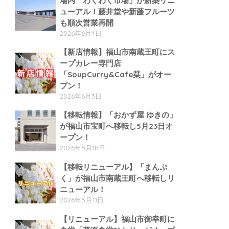
場内「わくわく市場」が新築リニ
ューアル！藤井堂や新藤フルーツ
も順次営業再開
2026年6月4日
【新店情報】福山市南蔵王町にス
ープカレー専門店
「SoupCurry&Cafe栞」がオー
プン！
2026年6月3日
【移転情報】「おかず屋 ゆきの」
が福山市宝町へ移転し5月23日オ
ープン！
2026年5月18日
【移転リニューアル】「まんぷ
く」が福山市南蔵王町へ移転しリ
ニューアル！
2026年5月11日
【リニューアル】福山市御幸町に