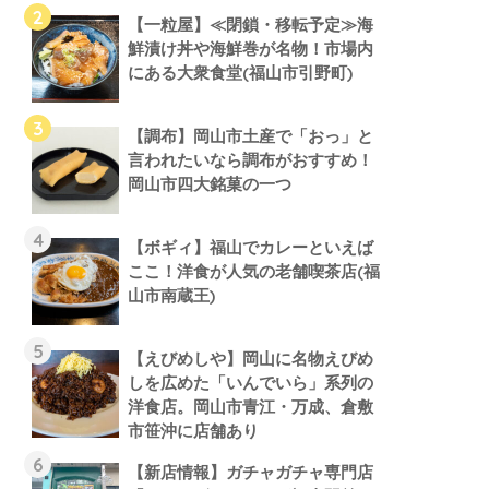
【一粒屋】≪閉鎖・移転予定≫海
鮮漬け丼や海鮮巻が名物！市場内
にある大衆食堂(福山市引野町)
【調布】岡山市土産で「おっ」と
言われたいなら調布がおすすめ！
岡山市四大銘菓の一つ
【ボギィ】福山でカレーといえば
ここ！洋食が人気の老舗喫茶店(福
山市南蔵王)
【えびめしや】岡山に名物えびめ
しを広めた「いんでいら」系列の
洋食店。岡山市青江・万成、倉敷
市笹沖に店舗あり
【新店情報】ガチャガチャ専門店