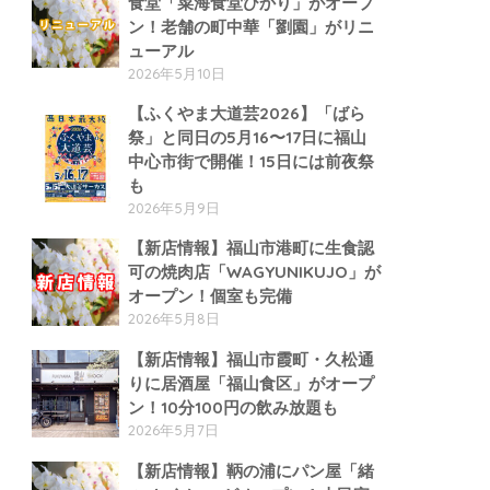
食堂「菜海食堂ひかり」がオープ
ン！老舗の町中華「劉園」がリニ
ューアル
2026年5月10日
【ふくやま大道芸2026】「ばら
祭」と同日の5月16〜17日に福山
中心市街で開催！15日には前夜祭
も
2026年5月9日
【新店情報】福山市港町に生食認
可の焼肉店「WAGYUNIKUJO」が
オープン！個室も完備
2026年5月8日
【新店情報】福山市霞町・久松通
りに居酒屋「福山食区」がオープ
ン！10分100円の飲み放題も
2026年5月7日
【新店情報】鞆の浦にパン屋「緒