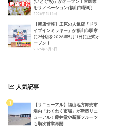
(いとぐち)」がオープン！古民家
をリノベーション(福山市鞆町)
2026年5月6日
【新店情報】庄原の人気店「ドラ
イブインミッキー」が福山市駅家
に2号店を2026年5月11日に正式オ
ープン！
2026年5月5日
人気記事
【リニューアル】福山地方卸売市
場内「わくわく市場」が新築リニ
ューアル！藤井堂や新藤フルーツ
も順次営業再開