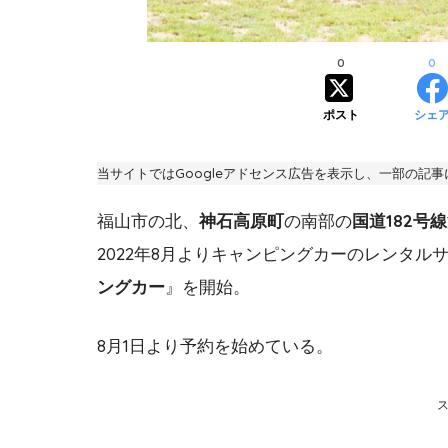
0
0
ポスト
シェ
当サイトではGoogleアドセンス広告を表示し、一部の記
福山市の北、
神石高原町
の南部の
国道182号
2022年8月よりキャンピングカーのレンタル
ングカー
』を開始。
8月1日より予約を始めている。