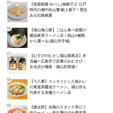
【高梁銘菓 ゆべし(柚餅子)】江戸
時代の備中松山藩 献上菓子！歴史
ある伝統銘菓
【福山魂心家】ごはん食べ放題の
横浜家系ラーメン店！味は4種類
から選べる(福山市手城)
【むすびのむさし福山箕島店】弁
当編〜広島市で定番のおむすび・
弁当店が備後・福山初登場！
【十八番】スッキリとした味わい
の尾道系醤油ラーメン。福山市を
代表する老舗ラーメン店
【遼太郎】名物のスタミナ系ピリ
辛ラーメン・朱丸麺のほか尾道系