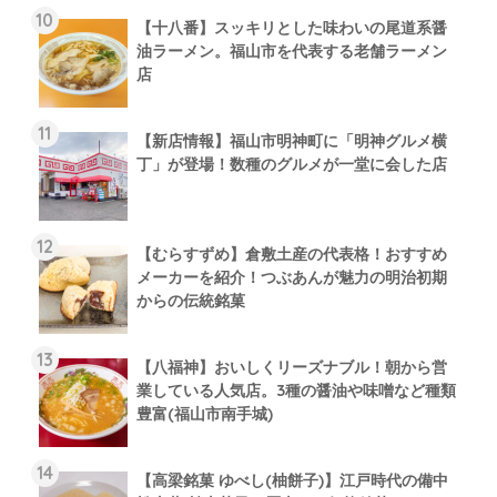
【十八番】スッキリとした味わいの尾道系醤
油ラーメン。福山市を代表する老舗ラーメン
店
【新店情報】福山市明神町に「明神グルメ横
丁」が登場！数種のグルメが一堂に会した店
【むらすずめ】倉敷土産の代表格！おすすめ
メーカーを紹介！つぶあんが魅力の明治初期
からの伝統銘菓
【八福神】おいしくリーズナブル！朝から営
業している人気店。3種の醤油や味噌など種類
豊富(福山市南手城)
【高梁銘菓 ゆべし(柚餅子)】江戸時代の備中