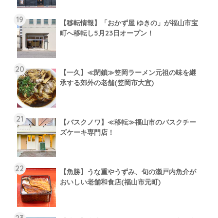
【移転情報】「おかず屋 ゆきの」が福山市宝
町へ移転し5月23日オープン！
【一久】≪閉鎖≫笠岡ラーメン元祖の味を継
承する郊外の老舗(笠岡市大宜)
【バスクノワ】≪移転≫福山市のバスクチー
ズケーキ専門店！
【魚勝】うな重やうずみ、旬の瀬戸内魚介が
おいしい老舗和食店(福山市元町)