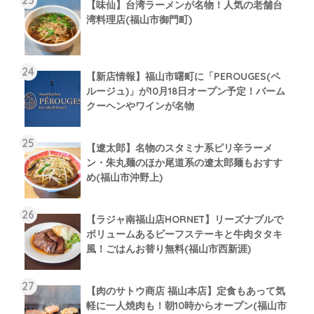
【味仙】台湾ラーメンが名物！人気の老舗台
湾料理店(福山市御門町)
【新店情報】福山市曙町に「PEROUGES(ペ
ルージュ)」が10月18日オープン予定！バーム
クーヘンやワインが名物
【遼太郎】名物のスタミナ系ピリ辛ラーメ
ン・朱丸麺のほか尾道系の遼太郎麺もおすす
め(福山市沖野上)
【ラジャ南福山店HORNET】リーズナブルで
ボリュームあるビーフステーキと牛肉タタキ
風！ごはんお替り無料(福山市西新涯)
【肉のサトウ商店 福山本店】定食もあって気
軽に一人焼肉も！朝10時からオープン(福山市