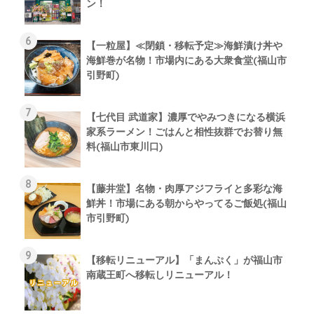
ン！
【一粒屋】≪閉鎖・移転予定≫海鮮漬け丼や
海鮮巻が名物！市場内にある大衆食堂(福山市
引野町)
【七代目 武道家】濃厚でやみつきになる横浜
家系ラーメン！ごはんと相性抜群でお替り無
料(福山市東川口)
【藤井堂】名物・肉厚アジフライと多彩な海
鮮丼！市場にある朝からやってるご飯処(福山
市引野町)
【移転リニューアル】「まんぷく」が福山市
南蔵王町へ移転しリニューアル！