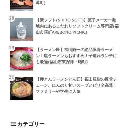
港町)
【素ソフト(SHIRO SOFT)】菓子メーカー敷
地内にあるこだわりソフトクリーム専門店(福
山市曙町AKEBONO PICNIC)
【ラーメン匠】福山随一の絶品豚骨ラーメ
ン！塩ラーメンもおすすめ！子連れランチに
も最適(福山市東深津・曙町)
【極とんラーメンとん匠】福山屈指の豚骨チ
ェーン。ほんのり甘いスープとピリ辛高菜！
ファミリーや学生に人気
カテゴリー