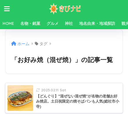
HOME
名物・銘菓
グルメ
神社
地名由来・地域探訪
観
ホーム
タグ
「お好み焼（混ぜ焼）」の記事一覧
2023.02.11 Sat
【どんぐり】”混ぜない混ぜ焼”が名物の老舗お好
み焼店。土日祝限定の焼そばパンも人気(総社市小
寺)