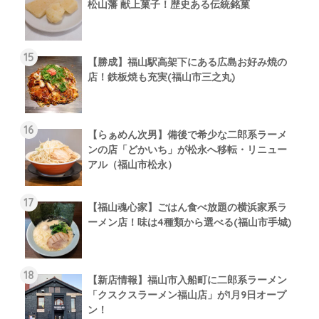
松山藩 献上菓子！歴史ある伝統銘菓
【勝成】福山駅高架下にある広島お好み焼の
店！鉄板焼も充実(福山市三之丸)
【らぁめん次男】備後で希少な二郎系ラーメ
ンの店「どかいち」が松永へ移転・リニュー
アル（福山市松永）
【福山魂心家】ごはん食べ放題の横浜家系ラ
ーメン店！味は4種類から選べる(福山市手城)
【新店情報】福山市入船町に二郎系ラーメン
「クスクスラーメン福山店」が1月9日オープ
ン！