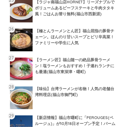
【ラジャ南福山店HORNET】リーズナブルで
ボリュームあるビーフステーキと牛肉タタキ
風！ごはんお替り無料(福山市西新涯)
【極とんラーメンとん匠】福山屈指の豚骨チ
ェーン。ほんのり甘いスープとピリ辛高菜！
ファミリーや学生に人気
【ラーメン匠】福山随一の絶品豚骨ラーメ
ン！塩ラーメンもおすすめ！子連れランチに
も最適(福山市東深津・曙町)
【味仙】台湾ラーメンが名物！人気の老舗台
湾料理店(福山市御門町)
【新店情報】福山市曙町に「PEROUGES(ペ
ルージュ)」が10月18日オープン予定！バーム