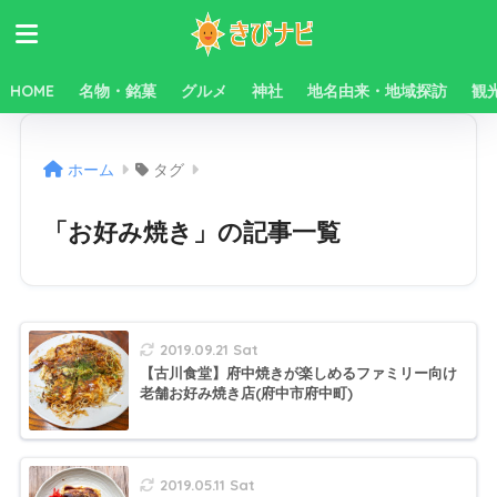
HOME
名物・銘菓
グルメ
神社
地名由来・地域探訪
観
ホーム
タグ
「お好み焼き」の記事一覧
2019.09.21 Sat
【古川食堂】府中焼きが楽しめるファミリー向け
老舗お好み焼き店(府中市府中町)
2019.05.11 Sat