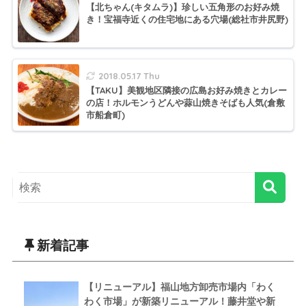
【北ちゃん(キタムラ)】珍しい五角形のお好み焼
き！宝福寺近くの住宅地にある穴場(総社市井尻野)
2018.05.17 Thu
【TAKU】美観地区隣接の広島お好み焼きとカレー
の店！ホルモンうどんや蒜山焼きそばも人気(倉敷
市船倉町)
新着記事
【リニューアル】福山地方卸売市場内「わく
わく市場」が新築リニューアル！藤井堂や新