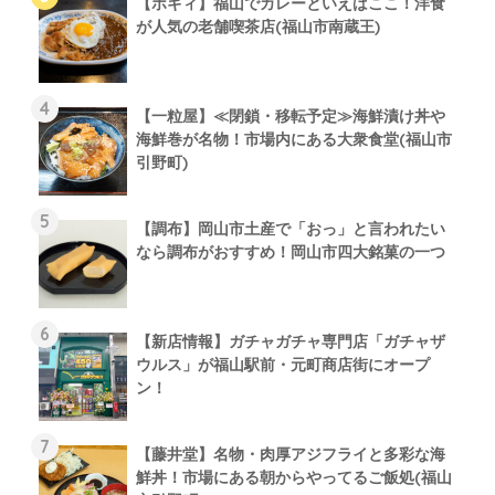
【ボギィ】福山でカレーといえばここ！洋食
が人気の老舗喫茶店(福山市南蔵王)
【一粒屋】≪閉鎖・移転予定≫海鮮漬け丼や
海鮮巻が名物！市場内にある大衆食堂(福山市
引野町)
【調布】岡山市土産で「おっ」と言われたい
なら調布がおすすめ！岡山市四大銘菓の一つ
【新店情報】ガチャガチャ専門店「ガチャザ
ウルス」が福山駅前・元町商店街にオープ
ン！
【藤井堂】名物・肉厚アジフライと多彩な海
鮮丼！市場にある朝からやってるご飯処(福山