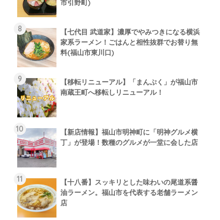
市引野町)
【七代目 武道家】濃厚でやみつきになる横浜
家系ラーメン！ごはんと相性抜群でお替り無
料(福山市東川口)
【移転リニューアル】「まんぷく」が福山市
南蔵王町へ移転しリニューアル！
【新店情報】福山市明神町に「明神グルメ横
丁」が登場！数種のグルメが一堂に会した店
【十八番】スッキリとした味わいの尾道系醤
油ラーメン。福山市を代表する老舗ラーメン
店