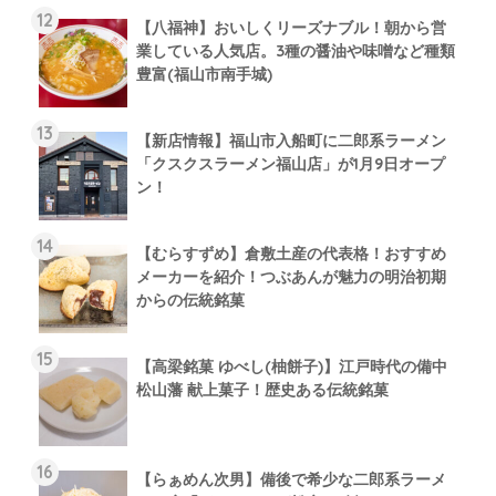
【八福神】おいしくリーズナブル！朝から営
業している人気店。3種の醤油や味噌など種類
豊富(福山市南手城)
【新店情報】福山市入船町に二郎系ラーメン
「クスクスラーメン福山店」が1月9日オープ
ン！
【むらすずめ】倉敷土産の代表格！おすすめ
メーカーを紹介！つぶあんが魅力の明治初期
からの伝統銘菓
【高梁銘菓 ゆべし(柚餅子)】江戸時代の備中
松山藩 献上菓子！歴史ある伝統銘菓
【らぁめん次男】備後で希少な二郎系ラーメ