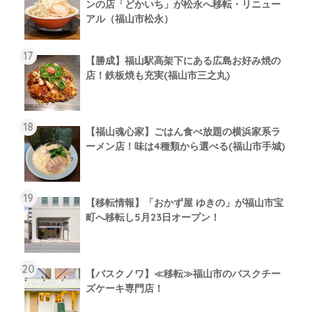
ンの店「どかいち」が松永へ移転・リニュー
アル（福山市松永）
【勝成】福山駅高架下にある広島お好み焼の
店！鉄板焼も充実(福山市三之丸)
【福山魂心家】ごはん食べ放題の横浜家系ラ
ーメン店！味は4種類から選べる(福山市手城)
【移転情報】「おかず屋 ゆきの」が福山市宝
町へ移転し5月23日オープン！
【バスクノワ】≪移転≫福山市のバスクチー
ズケーキ専門店！