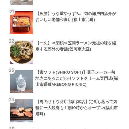
【魚勝】うな重やうずみ、旬の瀬戸内魚介が
おいしい老舗和食店(福山市元町)
【一久】≪閉鎖≫笠岡ラーメン元祖の味を継
承する郊外の老舗(笠岡市大宜)
【素ソフト(SHIRO SOFT)】菓子メーカー敷
地内にあるこだわりソフトクリーム専門店(福
山市曙町AKEBONO PICNIC)
【肉のサトウ商店 福山本店】定食もあって気
軽に一人焼肉も！朝10時からオープン(福山市
港町)