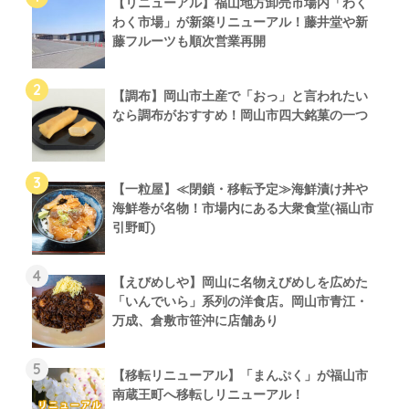
【リニューアル】福山地方卸売市場内「わく
わく市場」が新築リニューアル！藤井堂や新
藤フルーツも順次営業再開
【調布】岡山市土産で「おっ」と言われたい
なら調布がおすすめ！岡山市四大銘菓の一つ
【一粒屋】≪閉鎖・移転予定≫海鮮漬け丼や
海鮮巻が名物！市場内にある大衆食堂(福山市
引野町)
【えびめしや】岡山に名物えびめしを広めた
「いんでいら」系列の洋食店。岡山市青江・
万成、倉敷市笹沖に店舗あり
【移転リニューアル】「まんぷく」が福山市
南蔵王町へ移転しリニューアル！