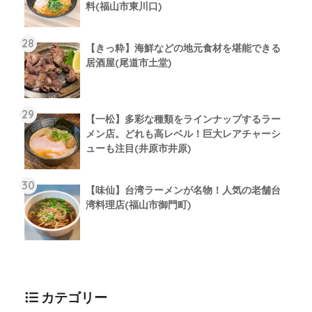
料(福山市東川口)
【きっ粋】海鮮などの地元食材を堪能できる
居酒屋(尾道市土堂)
【一松】多彩な種類をラインナップするラー
メン店。どれも高レベル！巨大レアチャーシ
ューも注目(井原市井原)
【味仙】台湾ラーメンが名物！人気の老舗台
湾料理店(福山市御門町)
カテゴリー