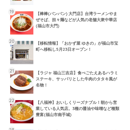
【棒棒(バンバン) 大門店】台湾ラーメンやま
ぜそば、担々麺などが人気の老舗大衆中華店
(福山市大門)
【移転情報】「おかず屋 ゆきの」が福山市宝
町へ移転し5月23日オープン！
【ラジャ 福山三吉店】食べごたえあるハラミ
ステーキ、サッパリとした牛肉のタタキ風が
名物！
【八福神】おいしくリーズナブル！朝から営
業している人気店。3種の醤油や味噌など種類
豊富(福山市南手城)