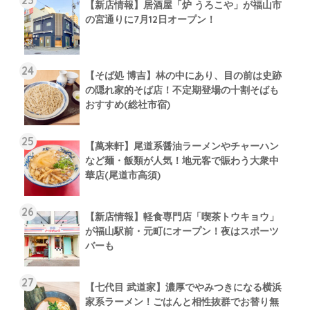
【新店情報】居酒屋「炉 うろこや」が福山市
の宮通りに7月12日オープン！
【そば処 博吉】林の中にあり、目の前は史跡
の隠れ家的そば店！不定期登場の十割そばも
おすすめ(総社市宿)
【萬来軒】尾道系醤油ラーメンやチャーハン
など麺・飯類が人気！地元客で賑わう大衆中
華店(尾道市高須)
【新店情報】軽食専門店「喫茶トウキョウ」
が福山駅前・元町にオープン！夜はスポーツ
バーも
【七代目 武道家】濃厚でやみつきになる横浜
家系ラーメン！ごはんと相性抜群でお替り無