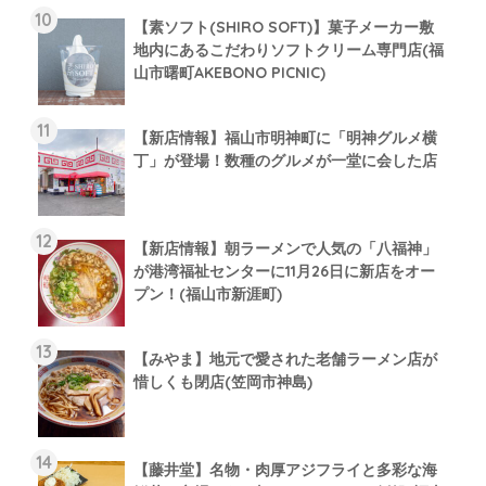
【素ソフト(SHIRO SOFT)】菓子メーカー敷
地内にあるこだわりソフトクリーム専門店(福
山市曙町AKEBONO PICNIC)
【新店情報】福山市明神町に「明神グルメ横
丁」が登場！数種のグルメが一堂に会した店
【新店情報】朝ラーメンで人気の「八福神」
が港湾福祉センターに11月26日に新店をオー
プン！(福山市新涯町)
【みやま】地元で愛された老舗ラーメン店が
惜しくも閉店(笠岡市神島)
【藤井堂】名物・肉厚アジフライと多彩な海