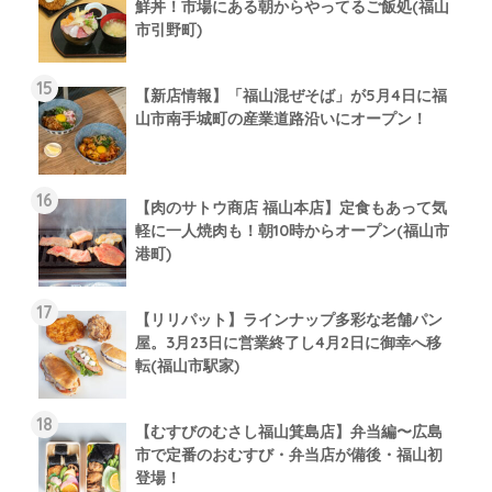
鮮丼！市場にある朝からやってるご飯処(福山
市引野町)
【新店情報】「福山混ぜそば」が5月4日に福
山市南手城町の産業道路沿いにオープン！
【肉のサトウ商店 福山本店】定食もあって気
軽に一人焼肉も！朝10時からオープン(福山市
港町)
【リリパット】ラインナップ多彩な老舗パン
屋。3月23日に営業終了し4月2日に御幸へ移
転(福山市駅家)
【むすびのむさし福山箕島店】弁当編〜広島
市で定番のおむすび・弁当店が備後・福山初
登場！