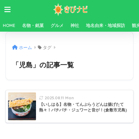
HOME
名物・銘菓
グルメ
神社
地名由来・地域探訪
観
ホーム
タグ
「児島」の記事一覧
2025.08.11 Mon
【いしはる】名物・てんぷらうどんは揚げたて
熱々！パチパチ・ジュワーと音が！(倉敷市児島)