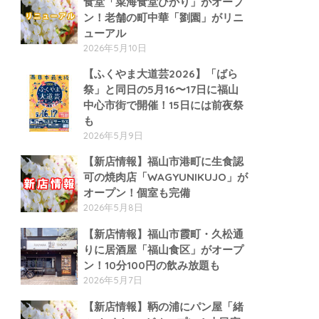
食堂「菜海食堂ひかり」がオープ
ン！老舗の町中華「劉園」がリニ
ューアル
2026年5月10日
【ふくやま大道芸2026】「ばら
祭」と同日の5月16〜17日に福山
中心市街で開催！15日には前夜祭
も
2026年5月9日
【新店情報】福山市港町に生食認
可の焼肉店「WAGYUNIKUJO」が
オープン！個室も完備
2026年5月8日
【新店情報】福山市霞町・久松通
りに居酒屋「福山食区」がオープ
ン！10分100円の飲み放題も
2026年5月7日
【新店情報】鞆の浦にパン屋「緒