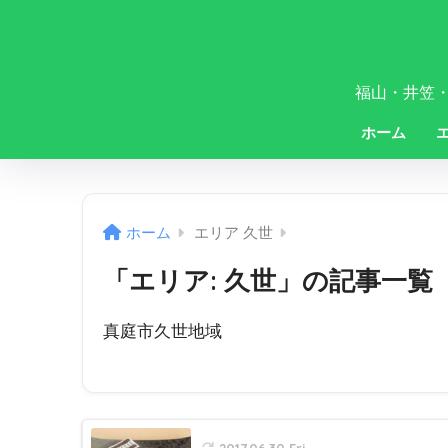
福山・井笠
ホーム
ホーム
エリア 久世
「エリア:
久世
」の記事一覧
真庭市久世地域
2017.06.30 Fri