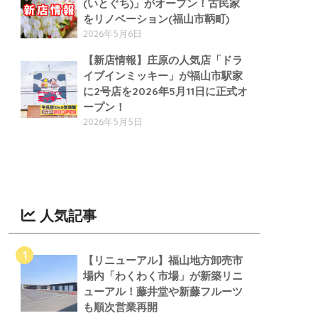
(いとぐち)」がオープン！古民家
をリノベーション(福山市鞆町)
2026年5月6日
【新店情報】庄原の人気店「ドラ
イブインミッキー」が福山市駅家
に2号店を2026年5月11日に正式オ
ープン！
2026年5月5日
人気記事
【リニューアル】福山地方卸売市
場内「わくわく市場」が新築リニ
ューアル！藤井堂や新藤フルーツ
も順次営業再開