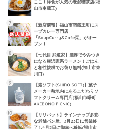
ここ！洋食が人気の老舗喫茶店(福
山市南蔵王)
【新店情報】福山市南蔵王町にス
ープカレー専門店
「SoupCurry&Cafe栞」がオー
プン！
【七代目 武道家】濃厚でやみつき
になる横浜家系ラーメン！ごはん
と相性抜群でお替り無料(福山市東
川口)
【素ソフト(SHIRO SOFT)】菓子
メーカー敷地内にあるこだわりソ
フトクリーム専門店(福山市曙町
AKEBONO PICNIC)
【リリパット】ラインナップ多彩
な老舗パン屋。3月23日に営業終
了し4月2日に御幸へ移転(福山市