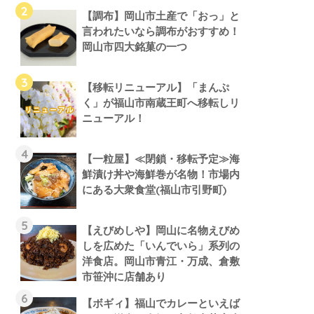
【調布】岡山市土産で「おっ」と
言われたいなら調布がおすすめ！
岡山市四大銘菓の一つ
【移転リニューアル】「まんぷ
く」が福山市南蔵王町へ移転しリ
ニューアル！
【一粒屋】≪閉鎖・移転予定≫海
鮮漬け丼や海鮮巻が名物！市場内
にある大衆食堂(福山市引野町)
【えびめしや】岡山に名物えびめ
しを広めた「いんでいら」系列の
洋食店。岡山市青江・万成、倉敷
市笹沖に店舗あり
【ボギィ】福山でカレーといえば