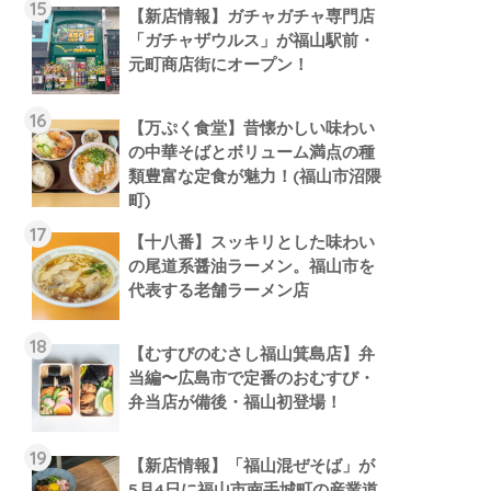
【新店情報】ガチャガチャ専門店
「ガチャザウルス」が福山駅前・
元町商店街にオープン！
【万ぷく食堂】昔懐かしい味わい
の中華そばとボリューム満点の種
類豊富な定食が魅力！(福山市沼隈
町)
【十八番】スッキリとした味わい
の尾道系醤油ラーメン。福山市を
代表する老舗ラーメン店
【むすびのむさし福山箕島店】弁
当編〜広島市で定番のおむすび・
弁当店が備後・福山初登場！
【新店情報】「福山混ぜそば」が
5月4日に福山市南手城町の産業道