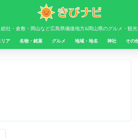
・総社・倉敷・岡山など広島県備後地方&岡山県のグルメ・観光
エリア
名物・銘菓
グルメ
地域・地名
神社
その