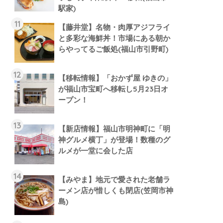
駅家)
【藤井堂】名物・肉厚アジフライ
と多彩な海鮮丼！市場にある朝か
らやってるご飯処(福山市引野町)
【移転情報】「おかず屋 ゆきの」
が福山市宝町へ移転し5月23日オ
ープン！
【新店情報】福山市明神町に「明
神グルメ横丁」が登場！数種のグ
ルメが一堂に会した店
【みやま】地元で愛された老舗ラ
ーメン店が惜しくも閉店(笠岡市神
島)