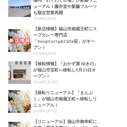
場内「わくわく市場」が新築リニ
ューアル！藤井堂や新藤フルーツ
も順次営業再開
2026年6月4日
【新店情報】福山市南蔵王町にス
ープカレー専門店
「SoupCurry&Cafe栞」がオー
プン！
2026年6月3日
【移転情報】「おかず屋 ゆきの」
が福山市宝町へ移転し5月23日オ
ープン！
2026年5月18日
【移転リニューアル】「まんぷ
く」が福山市南蔵王町へ移転しリ
ニューアル！
2026年5月11日
【リニューアル】福山市御幸町に