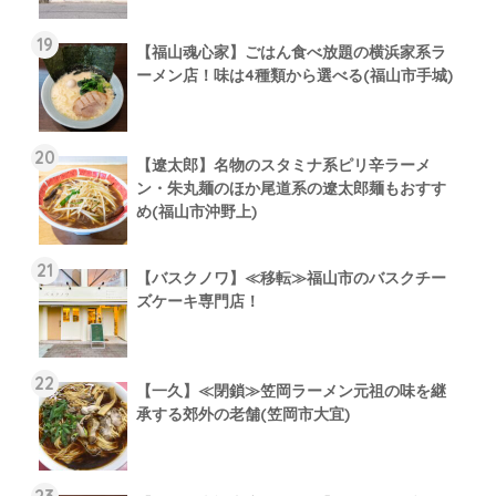
【福山魂心家】ごはん食べ放題の横浜家系ラ
ーメン店！味は4種類から選べる(福山市手城)
【遼太郎】名物のスタミナ系ピリ辛ラーメ
ン・朱丸麺のほか尾道系の遼太郎麺もおすす
め(福山市沖野上)
【バスクノワ】≪移転≫福山市のバスクチー
ズケーキ専門店！
【一久】≪閉鎖≫笠岡ラーメン元祖の味を継
承する郊外の老舗(笠岡市大宜)