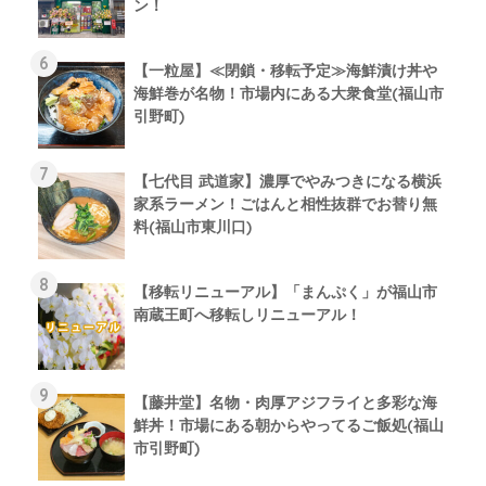
ン！
【一粒屋】≪閉鎖・移転予定≫海鮮漬け丼や
海鮮巻が名物！市場内にある大衆食堂(福山市
引野町)
【七代目 武道家】濃厚でやみつきになる横浜
家系ラーメン！ごはんと相性抜群でお替り無
料(福山市東川口)
【移転リニューアル】「まんぷく」が福山市
南蔵王町へ移転しリニューアル！
【藤井堂】名物・肉厚アジフライと多彩な海
鮮丼！市場にある朝からやってるご飯処(福山
市引野町)