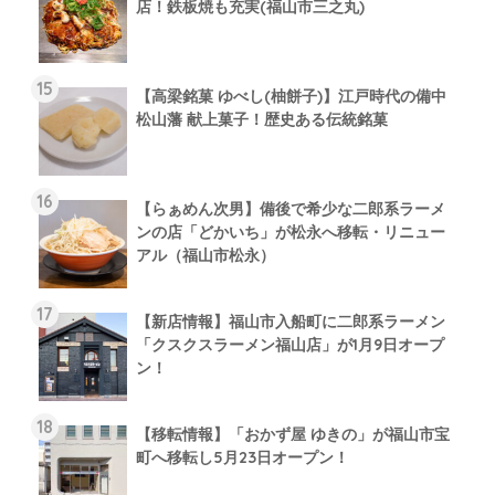
店！鉄板焼も充実(福山市三之丸)
【高梁銘菓 ゆべし(柚餅子)】江戸時代の備中
松山藩 献上菓子！歴史ある伝統銘菓
【らぁめん次男】備後で希少な二郎系ラーメ
ンの店「どかいち」が松永へ移転・リニュー
アル（福山市松永）
【新店情報】福山市入船町に二郎系ラーメン
「クスクスラーメン福山店」が1月9日オープ
ン！
【移転情報】「おかず屋 ゆきの」が福山市宝
町へ移転し5月23日オープン！