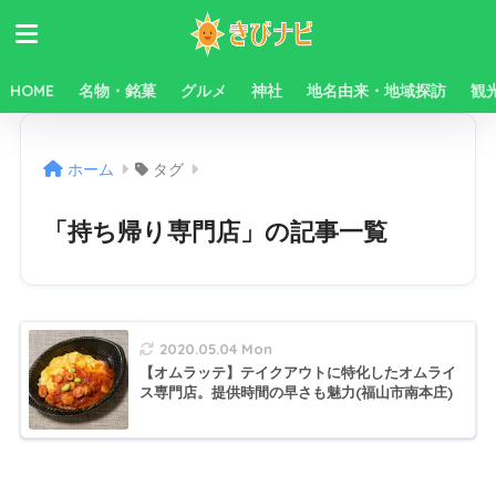
HOME
名物・銘菓
グルメ
神社
地名由来・地域探訪
観
ホーム
タグ
「持ち帰り専門店」の記事一覧
2020.05.04 Mon
【オムラッテ】テイクアウトに特化したオムライ
ス専門店。提供時間の早さも魅力(福山市南本庄)