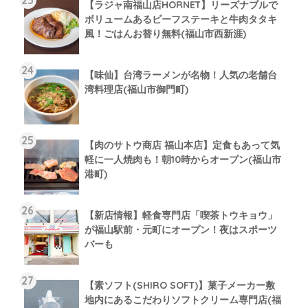
【ラジャ南福山店HORNET】リーズナブルで
ボリュームあるビーフステーキと牛肉タタキ
風！ごはんお替り無料(福山市西新涯)
【味仙】台湾ラーメンが名物！人気の老舗台
湾料理店(福山市御門町)
【肉のサトウ商店 福山本店】定食もあって気
軽に一人焼肉も！朝10時からオープン(福山市
港町)
【新店情報】軽食専門店「喫茶トウキョウ」
が福山駅前・元町にオープン！夜はスポーツ
バーも
【素ソフト(SHIRO SOFT)】菓子メーカー敷
地内にあるこだわりソフトクリーム専門店(福