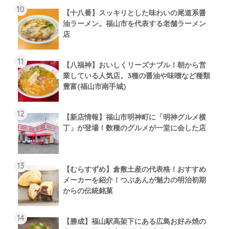
【十八番】スッキリとした味わいの尾道系醤
油ラーメン。福山市を代表する老舗ラーメン
店
【八福神】おいしくリーズナブル！朝から営
業している人気店。3種の醤油や味噌など種類
豊富(福山市南手城)
【新店情報】福山市明神町に「明神グルメ横
丁」が登場！数種のグルメが一堂に会した店
【むらすずめ】倉敷土産の代表格！おすすめ
メーカーを紹介！つぶあんが魅力の明治初期
からの伝統銘菓
【勝成】福山駅高架下にある広島お好み焼の