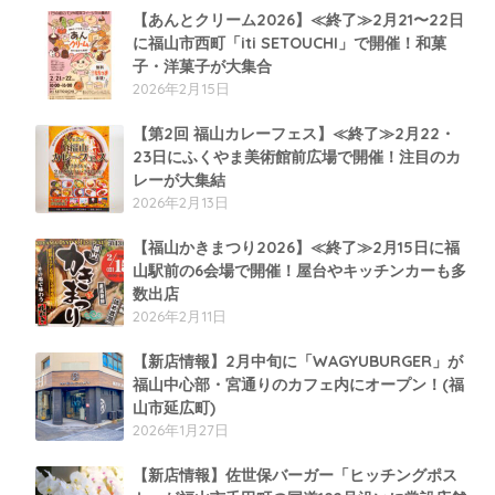
【あんとクリーム2026】≪終了≫2月21〜22日
に福山市西町「iti SETOUCHI」で開催！和菓
子・洋菓子が大集合
2026年2月15日
【第2回 福山カレーフェス】≪終了≫2月22・
23日にふくやま美術館前広場で開催！注目のカ
レーが大集結
2026年2月13日
【福山かきまつり2026】≪終了≫2月15日に福
山駅前の6会場で開催！屋台やキッチンカーも多
数出店
2026年2月11日
【新店情報】2月中旬に「WAGYUBURGER」が
福山中心部・宮通りのカフェ内にオープン！(福
山市延広町)
2026年1月27日
【新店情報】佐世保バーガー「ヒッチングポス