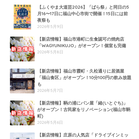
【ふくやま大道芸2026】「ばら祭」と同日の5
月16〜17日に福山中心市街で開催！15日には前
夜祭も
2026年5月9日
【新店情報】福山市港町に生食認可の焼肉店
「WAGYUNIKUJO」がオープン！個室も完備
2026年5月8日
【新店情報】福山市霞町・久松通りに居酒屋
「福山食区」がオープン！10分100円の飲み放題
も
2026年5月7日
【新店情報】鞆の浦にパン屋「緒(いとぐち)」
がオープン！古民家をリノベーション(福山市鞆
町)
2026年5月6日
【新店情報】庄原の人気店「ドライブインミッ