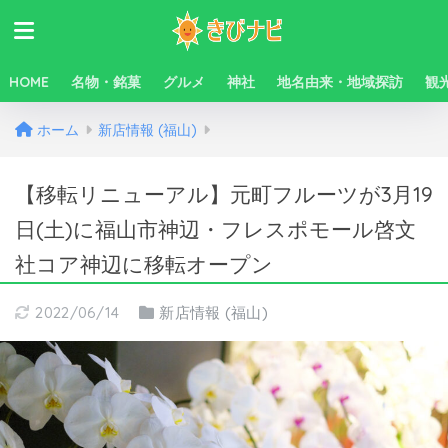
HOME
名物・銘菓
グルメ
神社
地名由来・地域探訪
観
ホーム
新店情報 (福山)
【移転リニューアル】元町フルーツが3月19
日(土)に福山市神辺・フレスポモール啓文
社コア神辺に移転オープン
2022/06/14
新店情報 (福山)